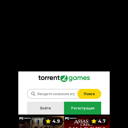
Поиск
Войти
Регистрация
5.9
4.9
4.7