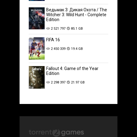
Ведьмак 3: Дикая Охота / The
Witcher 3: Wild Hunt - Complete
Edition
2 521 797
85.1 GB
FIFA 16
2 450 339
19.4 GB
Fallout 4: Game of the Year
Edition
2 298 397
21.97 GB