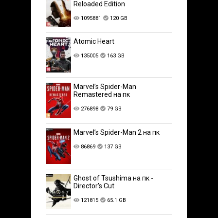
Reloaded Edition
1095881
120 GB
Atomic Heart
135005
163 GB
Marvel’s Spider-Man
Remastered на пк
276898
79 GB
Marvel’s Spider-Man 2 на пк
86869
137 GB
Ghost of Tsushima на пк -
Director's Cut
121815
65.1 GB