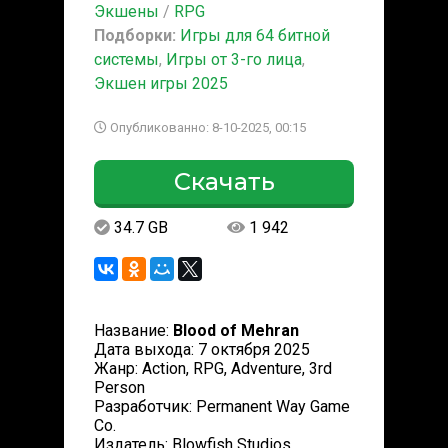
Экшены
/
RPG
Подборки:
Игры для 64 битной
системы
,
Игры от 3-го лица
,
Экшен игры 2025
Опубликованно: 8-10-2025, 00:15
Скачать
34.7 GB
1 942
Название:
Blood of Mehran
Дата выхода: 7 октября 2025
Жанр: Action, RPG, Adventure, 3rd
Person
Разработчик: Permanent Way Game
Co.
Издатель: Blowfish Studios