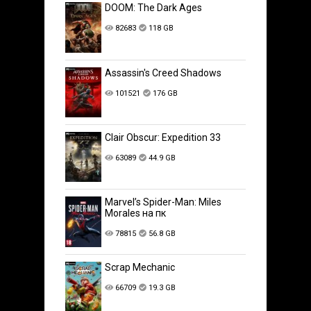
DOOM: The Dark Ages
82683
118 GB
Assassin's Creed Shadows
101521
176 GB
Clair Obscur: Expedition 33
63089
44.9 GB
Marvel’s Spider-Man: Miles
Morales на пк
78815
56.8 GB
Scrap Mechanic
66709
19.3 GB