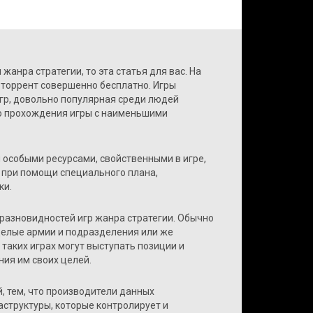
жанра стратегии, то эта статья для вас. На
 торрент совершенно бесплатно. Игры
гр, довольно популярная среди людей
го прохождения игры с наименьшими
и особыми ресурсами, свойственными в игре,
 при помощи специального плана,
ки.
разновидностей игр жанра стратегии. Обычно
 целые армии и подразделения или же
 таких играх могут выступать позиции и
ия им своих целей.
, тем, что производители данных
структуры, которые контролирует и