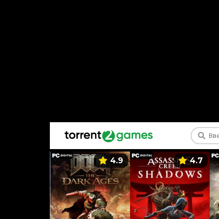
5.9
4.9
4.7