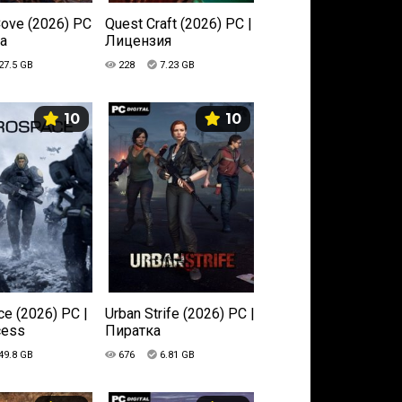
Cove (2026) PC
Quest Craft (2026) PC |
ка
Лицензия
27.5 GB
228
7.23 GB
10
10
e (2026) PC |
Urban Strife (2026) PC |
cess
Пиратка
49.8 GB
676
6.81 GB