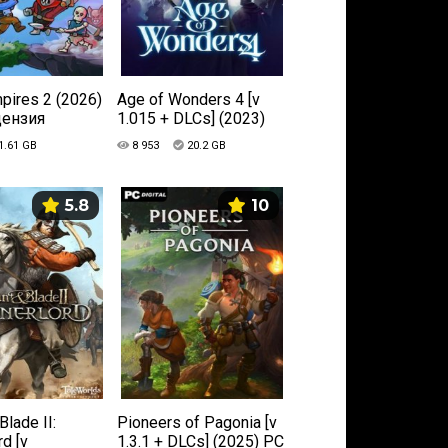
mpires 2 (2026)
Age of Wonders 4 [v
цензия
1.015 + DLCs] (2023)
PC | Лицензия
1.61 GB
8 953
20.2 GB
5.8
10
Blade II:
Pioneers of Pagonia [v
rd [v
1.3.1 + DLCs] (2025) PC