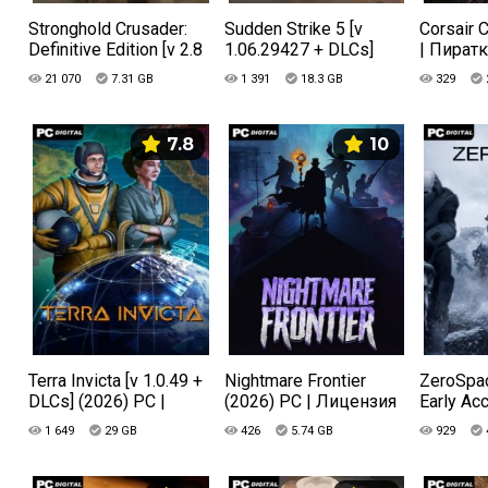
Stronghold Crusader:
Sudden Strike 5 [v
Corsair 
Definitive Edition [v 2.8
1.06.29427 + DLCs]
| Пират
+ DLCs] (2025) PC |
(2026) PC | Лицензия
21 070
7.31 GB
1 391
18.3 GB
329
Пиратка
7.8
10
Terra Invicta [v 1.0.49 +
Nightmare Frontier
ZeroSpac
DLCs] (2026) PC |
(2026) PC | Лицензия
Early Ac
Пиратка
1 649
29 GB
426
5.74 GB
929