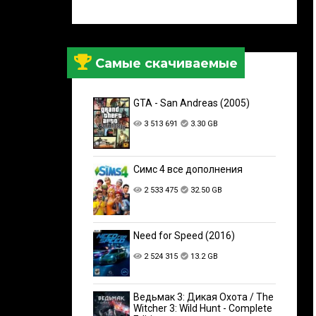
Самые скачиваемые
GTA - San Andreas (2005)
3 513 691
3.30 GB
Симс 4 все дополнения
2 533 475
32.50 GB
Need for Speed (2016)
2 524 315
13.2 GB
Ведьмак 3: Дикая Охота / The
Witcher 3: Wild Hunt - Complete