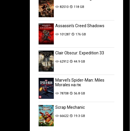
82510
118 GB
Assassin's Creed Shadows
101287
176 GB
Clair Obscur: Expedition 33
62912
44.9 GB
Marvel’s Spider-Man: Miles
Morales на пк
78708
56.8 GB
Scrap Mechanic
66622
19.3 GB