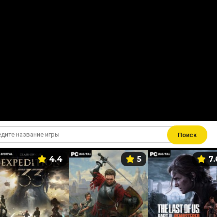
Поиск
4.4
5
7.