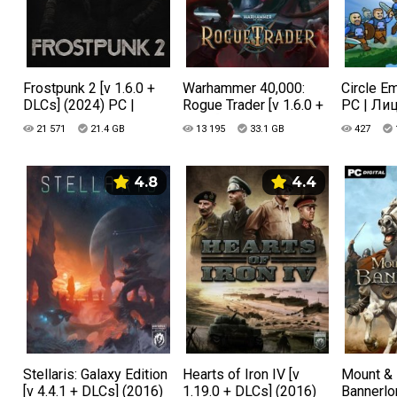
Frostpunk 2 [v 1.6.0 +
Warhammer 40,000:
Circle E
DLCs] (2024) PC |
Rogue Trader [v 1.6.0 +
PC | Ли
Лицензия
DLCs] (2023) PC |
21 571
21.4 GB
13 195
33.1 GB
427
Лицензия
4.8
4.4
Stellaris: Galaxy Edition
Hearts of Iron IV [v
Mount & 
[v 4.4.1 + DLCs] (2016)
1.19.0 + DLCs] (2016)
Bannerlo