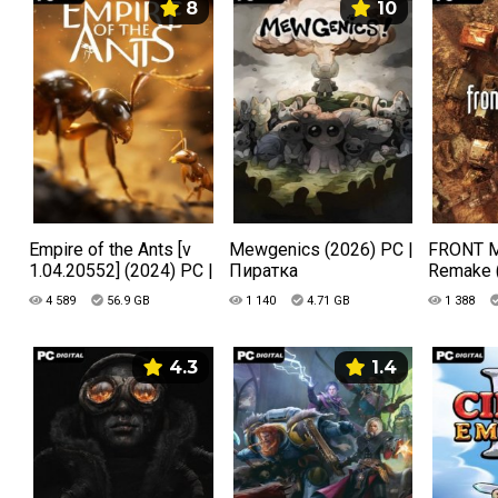
8
10
Empire of the Ants [v
Mewgenics (2026) PC |
FRONT M
1.04.20552] (2024) PC |
Пиратка
Remake 
Пиратка
Лиценз
4 589
56.9 GB
1 140
4.71 GB
1 388
4.3
1.4