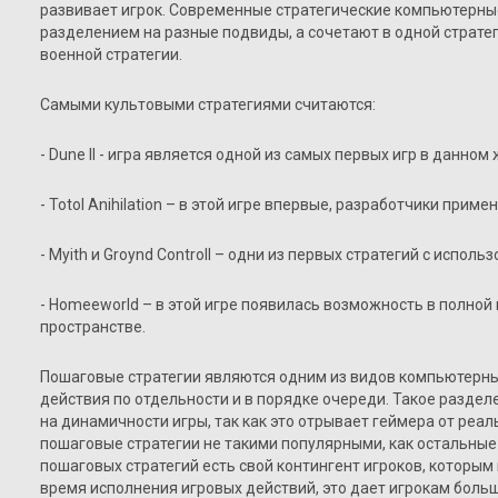
развивает игрок. Современные стратегические компьютерные
разделением на разные подвиды, а сочетают в одной стратег
военной стратегии.
Самыми культовыми стратегиями считаются:
- Dune II - игра является одной из самых первых игр в данном
- Totol Anihilation – в этой игре впервые, разработчики при
- Myith и Groynd Controll – одни из первых стратегий с использ
- Homeeworld – в этой игре появилась возможность в полно
пространстве.
Пошаговые стратегии являются одним из видов компьютерных
действия по отдельности и в порядке очереди. Такое раздел
на динамичности игры, так как это отрывает геймера от реал
пошаговые стратегии не такими популярными, как остальные в
пошаговых стратегий есть свой контингент игроков, которым
время исполнения игровых действий, это дает игрокам боль