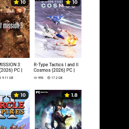
10
10
ISSION 3:
R-Type Tactics I and II
(2026) PC |
Cosmos (2026) PC |
ия
Лицензия
9.11 GB
995
17.2 GB
10
1.8