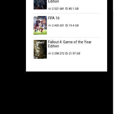
Edition
2 521 681
85.1 GB
FIFA 16
2 450 201
19.4 GB
Fallout 4: Game of the Year
Edition
2 298 272
21.97 GB