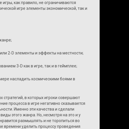
 игры, как правило, не ограничиваются
ической игре элементы экономической, так и
 жанре;
менили 2-D элементы и эффекты на местности;
ованием 3-D как в игре, так и в геймплее;
й мере насладить космическими боями в
 стратегий, в которых игроки совершают
ение процесса в игре негативно сказывается
ьности. Именно эти качества и сделали
иды этого жанра. Но, несмотря на это и у
 нравится размышлять и не торопиться во
ше времени уделить процессу проведения