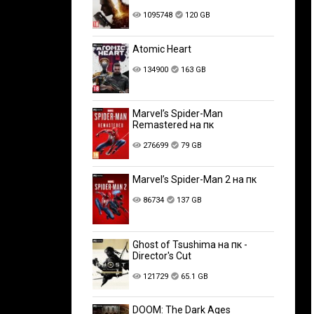
1095748
120 GB
Atomic Heart
134900
163 GB
Marvel’s Spider-Man
Remastered на пк
276699
79 GB
Marvel’s Spider-Man 2 на пк
86734
137 GB
Ghost of Tsushima на пк -
Director's Cut
121729
65.1 GB
DOOM: The Dark Ages