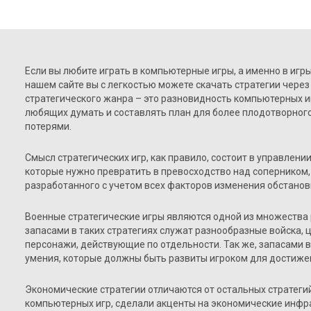
Если вы любите играть в компьютерные игры, а именно в игры 
нашем сайте вы с легкостью можете скачать стратегии через
стратегического жанра – это разновидность компьютерных и
любящих думать и составлять план для более плодотворно
потерями.
Смысл стратегических игр, как правило, состоит в управлени
которые нужно превратить в превосходство над соперником,
разработанного с учетом всех факторов изменения обстанов
Военные стратегические игры являются одной из множества 
запасами в таких стратегиях служат разнообразные войска,
персонажи, действующие по отдельности. Так же, запасами в
умения, которые должны быть развиты игроком для достижен
Экономические стратегии отличаются от остальных стратегий
компьютерных игр, сделали акценты на экономические инфра