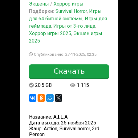
Экшены
/
Хоррор игры
Подборки:
Survival Horror
,
Игры
для 64 битной системы
,
Игры для
геймпада
,
Игры от 3-го лица
,
Хоррор игры 2025
,
Экшен игры
2025
Опубликованно: 27-11-2025, 02:35
Скачать
20.5 GB
1 115
Название:
A.I.L.A
Дата выхода: 25 ноября 2025
Жанр: Action, Survival horror, 3rd
Person