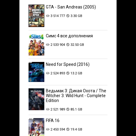
GTA - San Andreas (2005)
3 514 777
3.30 GB
Симс 4 все дополнения
2 533 904
32.50 GB
Need for Speed (2016)
2 524 893
13.2 GB
Ведьмак 3: Дикая Охота / The
Witcher 3: Wild Hunt - Complete
Edition
2 521 989
85.1 GB
FIFA 16
2 450 594
19.4 GB