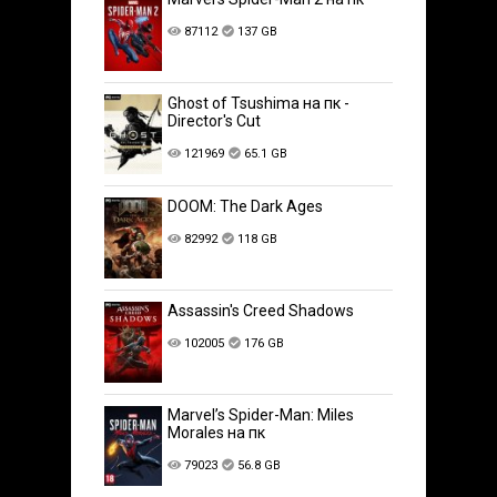
87112
137 GB
Ghost of Tsushima на пк -
Director's Cut
121969
65.1 GB
DOOM: The Dark Ages
82992
118 GB
Assassin's Creed Shadows
102005
176 GB
Marvel’s Spider-Man: Miles
Morales на пк
79023
56.8 GB