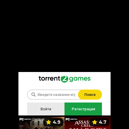
Поиск
Войти
Регистрация
5.9
4.9
4.7