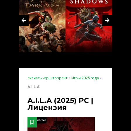
скачать игры торрент
»
Игры 2025 года
»
A.I.L.A
A.I.L.A (2025) PC |
Лицензия