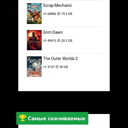
Scrap Mechanic
66806
19.3 GB
Grim Dawn
49410
20.5 GB
The Outer Worlds 2
9137
90 GB
Самые скачиваемые