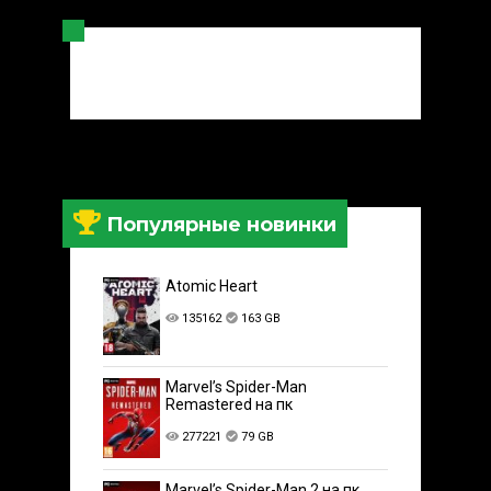
Популярные новинки
Atomic Heart
135162
163 GB
Marvel’s Spider-Man
Remastered на пк
277221
79 GB
Marvel’s Spider-Man 2 на пк