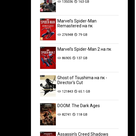
135036
163 GB
Marvel’s Spider-Man
Remastered на пк
276948
79 GB
Marvel’s Spider-Man 2 на пк
86905
137 GB
Ghost of Tsushima на пк -
Director's Cut
121843
65.1 GB
DOOM: The Dark Ages
82741
118 GB
Assassin's Creed Shadows