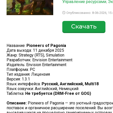
Управление ресурсами
,
Эк
Опубликованно: 8-06-2026, 15:
Скачать
Название:
Pioneers of Pagonia
Дата выхода: 11 декабря 2025
Жанр: Strategy (RTS), Simulation
Разработчик: Envision Entertainment
Издатель: Envision Entertainment
Платформа: PC
Тип издания: Лицензия
Версия: 1.3.1
Язык интерфейса:
Русский, Английский, Multi18
Язык озвучки: Английский, Немецкий
Таблетка:
Не требуется (DRM-Free от GOG)
Описание:
Pioneers of Pagonia — это уютный градостр
поставок и органичное расширение поселений. Вы возг
высадившихся на процедурно генерируемых островах,