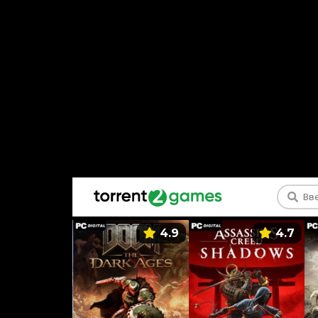
5.9
4.9
4.7