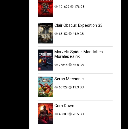
101609
176 GB
Clair Obscur: Expedition 33
63152
44.9 GB
Marvel’s Spider-Man: Miles
Morales на пк
78848
56.8 GB
Scrap Mechanic
66729
19.3 GB
Grim Dawn
49309
20.5 GB