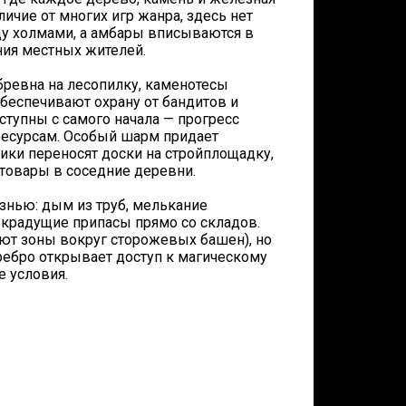
ичие от многих игр жанра, здесь нет
ду холмами, а амбары вписываются в
ния местных жителей.
бревна на лесопилку, каменотесы
беспечивают охрану от бандитов и
ступны с самого начала — прогресс
к ресурсам. Особый шарм придает
ики переносят доски на стройплощадку,
 товары в соседние деревни.
знью: дым из труб, мелькание
, крадущие припасы прямо со складов.
ют зоны вокруг сторожевых башен), но
ребро открывает доступ к магическому
 условия.