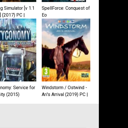
g Simulator [v 1.1
SpellForce: Conquest of
] (2017) PC |
Eo
k от qoob
onomy: Service for
Windstorm / Ostwind -
ity (2015)
Ari's Arrival (2019) PC |
Лицензия