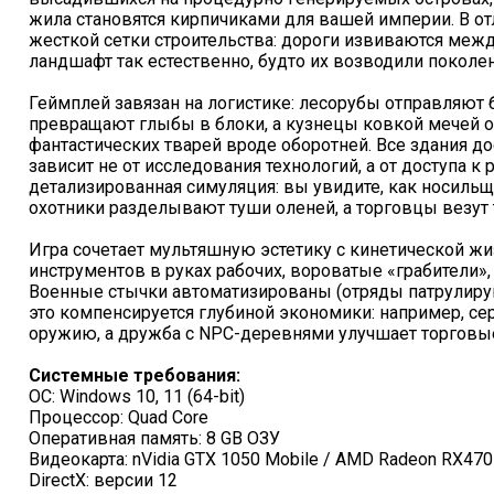
жила становятся кирпичиками для вашей империи. В отл
жесткой сетки строительства: дороги извиваются меж
ландшафт так естественно, будто их возводили поколе
Геймплей завязан на логистике: лесорубы отправляют 
превращают глыбы в блоки, а кузнецы ковкой мечей о
фантастических тварей вроде оборотней. Все здания до
зависит не от исследования технологий, а от доступа 
детализированная симуляция: вы увидите, как носильщ
охотники разделывают туши оленей, а торговцы везут
Игра сочетает мультяшную эстетику с кинетической жи
инструментов в руках рабочих, вороватые «грабители»
Военные стычки автоматизированы (отряды патрулиру
это компенсируется глубиной экономики: например, се
оружию, а дружба с NPC-деревнями улучшает торговые
Системные требования:
ОС: Windows 10, 11 (64-bit)
Процессор: Quad Core
Оперативная память: 8 GB ОЗУ
Видеокарта: nVidia GTX 1050 Mobile / AMD Radeon RX470
DirectX: версии 12