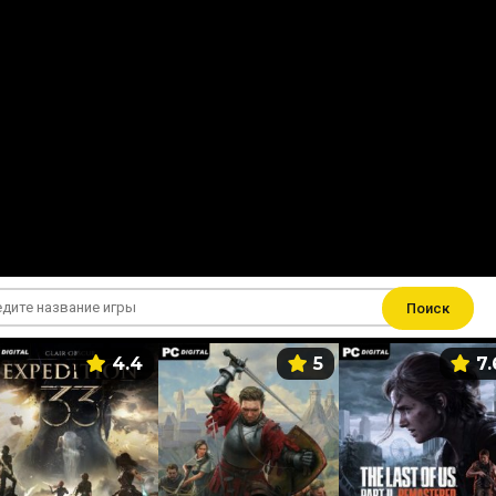
Поиск
4.4
5
7.