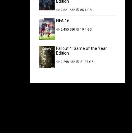
Edition
2 521 832
85.1 GB
FIFA 16
2 450 380
19.4 GB
Fallout 4: Game of the Year
Edition
2 298 452
21.97 GB