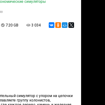
ономические симуляторы
48
7.20 GB
3 034
оительный симулятор с упором на цепочки
лавляете группу колонистов,
 где каждое дерево, камень и железная