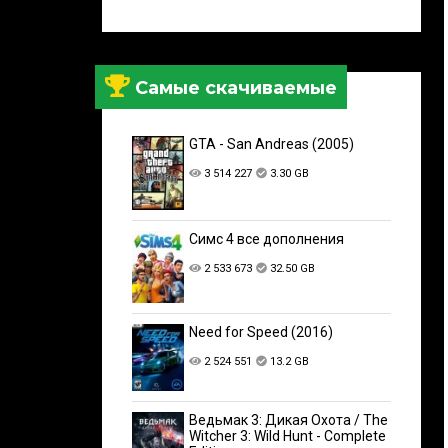
Самые скачиваемые
GTA - San Andreas (2005)
3 514 227
3.30 GB
Симс 4 все дополнения
2 533 673
32.50 GB
Need for Speed (2016)
2 524 551
13.2 GB
Ведьмак 3: Дикая Охота / The
Witcher 3: Wild Hunt - Complete