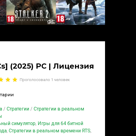
LCs] (2025) PC | Лицензия
Проголосовало
1
человек
тарии
а
/
Стратегии
/
Стратегии в реальном
ы
ьный симулятор
,
Игры для 64 битной
ода
,
Стратегии в реальном времени RTS
,