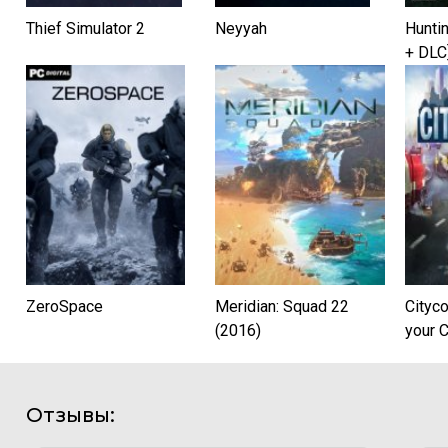
Thief Simulator 2
Neyyah
Huntin
+ DLC
RePac
ZeroSpace
Meridian: Squad 22
Cityc
(2016)
your C
Отзывы: