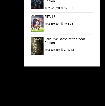
Edition
2 521 763
85.1 GB
FIFA 16
2 450 294
19.4 GB
Fallout 4: Game of the Year
Edition
2 298 358
21.97 GB