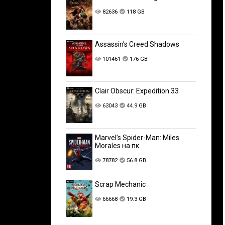
82636
118 GB
Assassin's Creed Shadows
101461
176 GB
Clair Obscur: Expedition 33
63043
44.9 GB
Marvel’s Spider-Man: Miles
Morales на пк
78782
56.8 GB
Scrap Mechanic
66668
19.3 GB