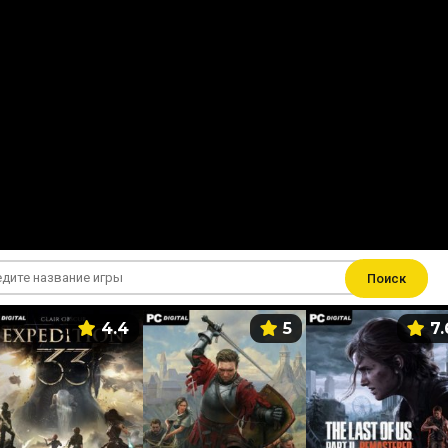
Поиск
4.4
5
7.