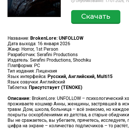
Опубликованно: 17-01-2026, 19
Скачать
Название:
BrokenLore: UNFOLLOW
Дата выхода: 16 января 2026
Жанр: Horror, 1st Person
Разработчик: Serafini Productions
Издатель: Serafini Productions, Shochiku
Платформа: PC
Тип издания: Лицензия
Язык интерфейса:
Русский, Английский, Multi15
Язык озвучки: Английский
Таблетка:
Присутствует (TENOKE)
Описание:
BrokenLore: UNFOLLOW – психологический хо
проживаете кошмар Анны, женщины, застрявшей в ис
травм. Дом, школа, больница – всё знакомо, но каждо
покрыты оскорблениями из детства, а старые обидчик
Вы не сражаетесь, вы убегаете, прячетесь, исследуете,
цифра на экране – количество подписчиков – то растёт,