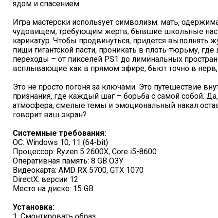
ядом и спасением.
Игра мастерски использует символизм: мать, одержим
чудовищем, требующим жертв; бывшие школьные нас
карикатур. Чтобы продвинуться, придётся выполнять ж
пищи гигантской пасти, проникать в плоть-тюрьму, где
переходы – от пикселей PS1 до лиминальных простран
всплывающие как в прямом эфире, бьют точно в нерв,
Это не просто погоня за ключами. Это путешествие вн
признания, где каждый шаг – борьба с самой собой. Д
атмосфера, смелые темы и эмоциональный накал остав
говорит ваш экран?
Системные требования:
ОС: Windows 10, 11 (64-bit)
Процессор: Ryzen 5 2600X, Core i5-8600
Оперативная память: 8 GB ОЗУ
Видеокарта: AMD RX 5700, GTX 1070
DirectX: версии 12
Место на диске: 15 GB
Установка:
1. Смонтировать образ