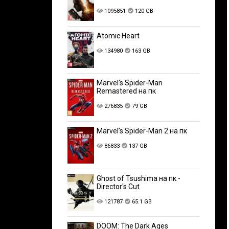
1095851
120 GB
Atomic Heart
134980
163 GB
Marvel’s Spider-Man
Remastered на пк
276835
79 GB
Marvel’s Spider-Man 2 на пк
86833
137 GB
Ghost of Tsushima на пк -
Director's Cut
121787
65.1 GB
DOOM: The Dark Ages