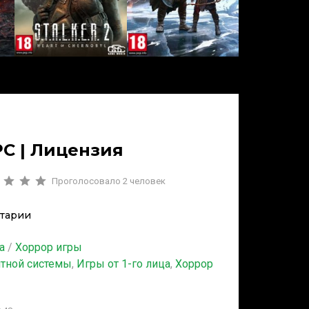
PC | Лицензия
Проголосовало
2
человек
тарии
а
/
Хоррор игры
итной системы
,
Игры от 1-го лица
,
Хоррор