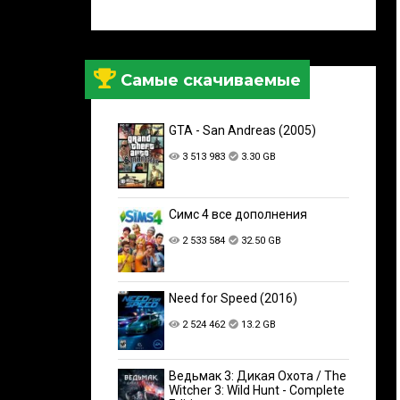
Самые скачиваемые
GTA - San Andreas (2005)
3 513 983
3.30 GB
Симс 4 все дополнения
2 533 584
32.50 GB
Need for Speed (2016)
2 524 462
13.2 GB
Ведьмак 3: Дикая Охота / The
Witcher 3: Wild Hunt - Complete