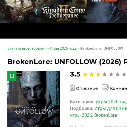
скачать игры торрент
»
Игры 2026 года
» BrokenLore: UNFOLLOW
BrokenLore: UNFOLLOW (2026) 
3.5
Описание
Коммен
Категория:
Игры 2026 год
Подборки:
Игры для 64 б
игры 2026
,
BrokenLore