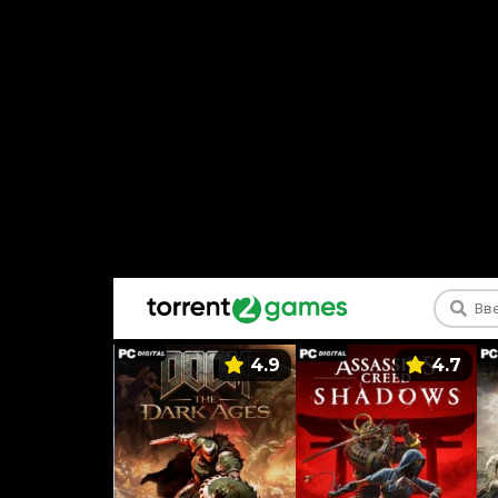
5.9
4.9
4.7