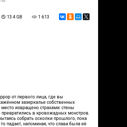
:48
13.4 GB
1 613
ррор от первого лица, где вы
кажённом зазеркалье собственных
е место извращено страхами: стены
и превратились в кровожадных монстров.
 пытаясь собрать осколки прошлого, пока
 то падает, напоминая, что слава была её