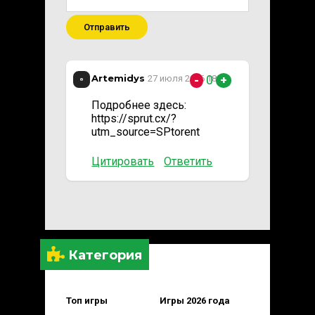
Отправить
Artemidys
0
27 июля 2026 18:21
-
+
Подробнее здесь:
https://sprut.cx/?
utm_source=SPtorent
Цитировать
Ответить
Категория
Топ игры
Игры 2026 года