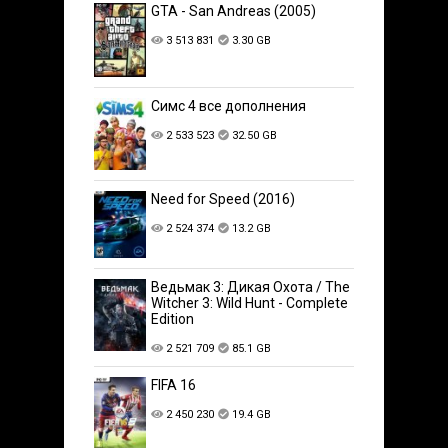
GTA - San Andreas (2005)
3 513 831
3.30 GB
Симс 4 все дополнения
2 533 523
32.50 GB
Need for Speed (2016)
2 524 374
13.2 GB
Ведьмак 3: Дикая Охота / The
Witcher 3: Wild Hunt - Complete
Edition
2 521 709
85.1 GB
FIFA 16
2 450 230
19.4 GB