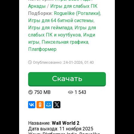
Аркады
/
Игры для слабых ПК
Подборки:
Roguelike (Рогалики)
,
Игры для 64 битной системы
,
Игры для геймпада
,
Игры для
слабых ПК и ноутбуков
,
Инди
игры
,
Пиксельная графика
,
Платформер
Опубликованно: 24-01-2026, 01:40
Скачать
750 MB
1 543
Название:
Wall World 2
Дата выхода: 11 ноября 2025