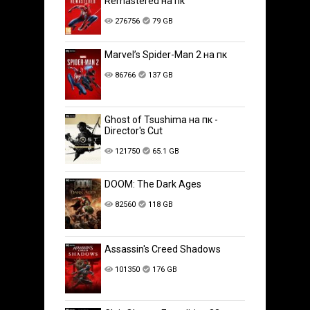
Remastered на пк
276756
79 GB
Marvel’s Spider-Man 2 на пк
86766
137 GB
Ghost of Tsushima на пк -
Director's Cut
121750
65.1 GB
DOOM: The Dark Ages
82560
118 GB
Assassin's Creed Shadows
101350
176 GB