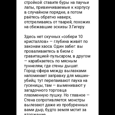
стройкой: ставите буры на паучьи
лапы, привинчиваемые к корпусу
в случайном порядке, а потом
рвётесь обратно наверх,
отстреливаясь от тварей, похожих
на сбежавшие эскизы З.Гигеру.
Здесь нет скучных «собери 10
кристаллов» — глубина живёт по
законам хаоса. Один забег: вы
проваливаетесь в биом с
гравитацией-пульсаром, в другом
— карабкаетесь по мясным
туннелям, где стены дышат.
Город-сфера между вылазками
напоминает заправку для машин-
убийц: тут перепаивают паука на
гусеницы, там — выменивают у
загадочного торговца
плазменную пушку. Но главное —
Стена сопротивляется: монстры
вылезают даже из пробуренных
вами дыр, будто земля мстит за
вторжение.