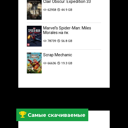
Clair Obscur: Expedition 33
62958
44.9 GB
Marvel’s Spider-Man: Miles
Morales на пк
78739
56.8 GB
Scrap Mechanic
66636
19.3 GB
Самые скачиваемые