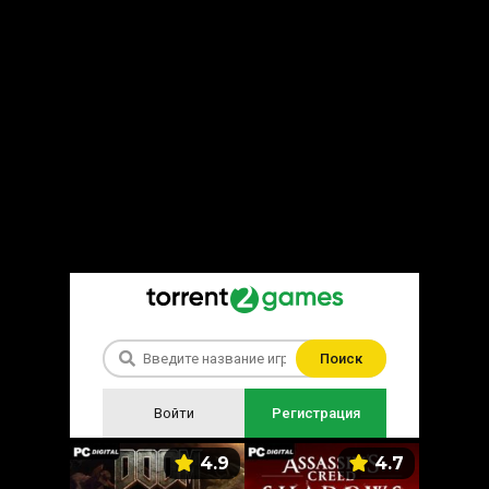
Поиск
Войти
Регистрация
5.9
4.9
4.7