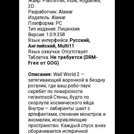
Жанр: Platformer, Indie, Roguelike,
2D
Разработчик: Alawar
Издатель: Alawar
Платформа: PC
Тип издания: Лицензия
Версия: 1.0.9.358
Язык интерфейса:
Русский,
Английский, Multi11
Язык озвучки: Отсутствует
Таблетка:
Не требуется (DRM-
Free от GOG)
Описание:
Wall World 2 —
затягивающий воронкой в бездну
рогалик, где ваш робо-паук
скребёт по поверхности
гигантской Стены, будто по
скорлупе космического яйца.
Внутри — лабиринты шахт с
артефактами, стенания монстров и
аномалии, искривляющие
пространство. Каждый спуск вниз
оборачивается истеричной