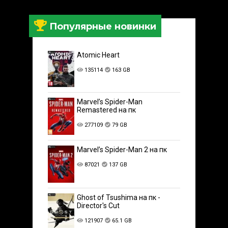
Популярные новинки
Atomic Heart
135114
163 GB
Marvel’s Spider-Man
Remastered на пк
277109
79 GB
Marvel’s Spider-Man 2 на пк
87021
137 GB
Ghost of Tsushima на пк -
Director's Cut
121907
65.1 GB