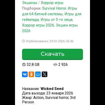
Экшены
/
Хоррор игры
Подборки:
Survival Horror
,
Игры
для 64 битной системы
,
Игры для
геймпада
,
Игры от 3-го лица
,
Хоррор игры 2026
,
Экшен игры
2026
Опубликованно: 29-01-2026, 02:46
Скачать
32.8 GB
2 926
Название:
Wicked Seed
Дата выхода: 23 января 2026
Жанр: Action, Survival horror, 3rd
Person