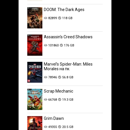
DOOM: The Dark Ages
82899
118 GB
Assassin's Creed Shadows
101860
176 GB
Marvel’s Spider-Man: Miles
Morales на пк
78946
56.8 GB
Scrap Mechanic
66768
19.3 GB
Grim Dawn
49355
20.5 GB