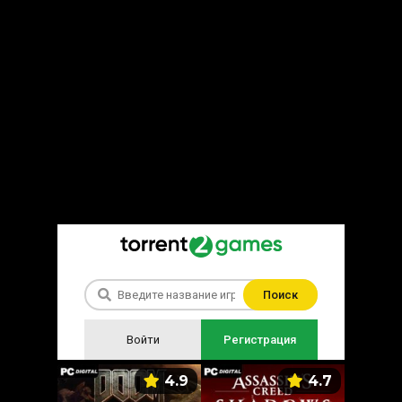
Поиск
Войти
Регистрация
5.9
4.9
4.7