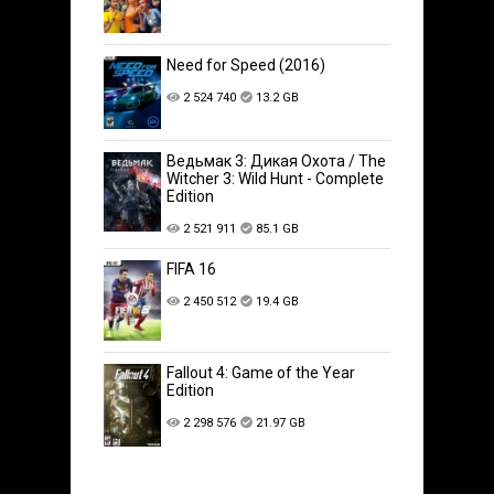
Need for Speed (2016)
2 524 740
13.2 GB
Ведьмак 3: Дикая Охота / The
Witcher 3: Wild Hunt - Complete
Edition
2 521 911
85.1 GB
FIFA 16
2 450 512
19.4 GB
Fallout 4: Game of the Year
Edition
2 298 576
21.97 GB