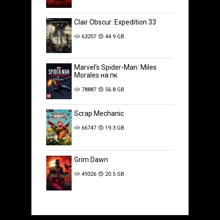
Clair Obscur: Expedition 33
63207
44.9 GB
Marvel’s Spider-Man: Miles
Morales на пк
78887
56.8 GB
Scrap Mechanic
66747
19.3 GB
Grim Dawn
49326
20.5 GB