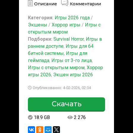
Описание
Комментарии
Категория:
Игры 2026 года
/
Экшены
/
Хоррор игры
/
Игры с
открытым миром
Подборки:
Survival Horror
,
Игры в
раннем доступе
,
Игры для 64
битной системы
,
Игры для
геймпада
,
Игры от 3-го лица
,
Игры с открытым миром
,
Хоррор
игры 2026
,
Экшен игры 2026
Опубликованно: 4-02-2026, 02:04
Скачать
18.9 GB
2 276