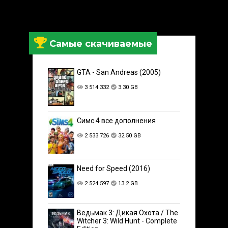
Самые скачиваемые
GTA - San Andreas (2005)
3 514 332
3.30 GB
Симс 4 все дополнения
2 533 726
32.50 GB
Need for Speed (2016)
2 524 597
13.2 GB
Ведьмак 3: Дикая Охота / The
Witcher 3: Wild Hunt - Complete