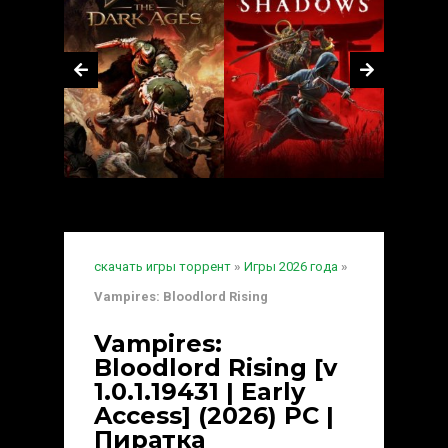
скачать игры торрент
»
Игры 2026 года
»
Vampires: Bloodlord Rising
Vampires:
Bloodlord Rising [v
1.0.1.19431 | Early
Access] (2026) PC |
Пиратка