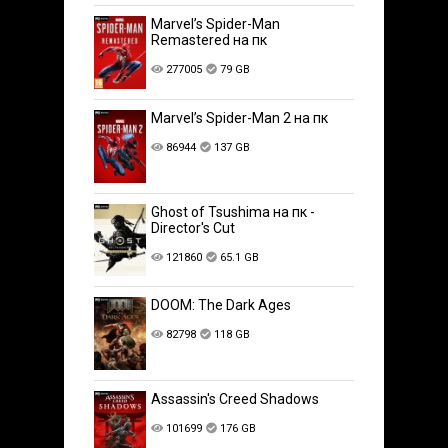
Marvel’s Spider-Man
Remastered на пк
277005
79 GB
Marvel’s Spider-Man 2 на пк
86944
137 GB
Ghost of Tsushima на пк -
Director's Cut
121860
65.1 GB
DOOM: The Dark Ages
82798
118 GB
Assassin's Creed Shadows
101699
176 GB