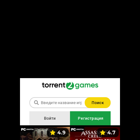
Поиск
Войти
Регистрация
5.9
4.9
4.7