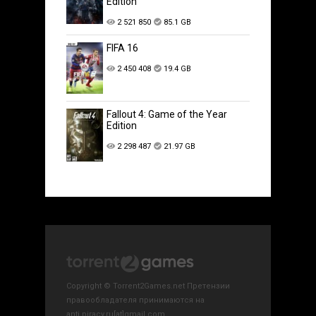
Edition
2 521 850
85.1 GB
FIFA 16
2 450 408
19.4 GB
Fallout 4: Game of the Year
Edition
2 298 487
21.97 GB
Copyright © Torrent2Games.net Претензии
правообладателя принимаются на
anti.piracy.ru[at]gmail.com