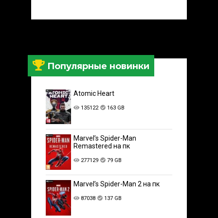
Популярные новинки
Atomic Heart
135122
163 GB
Marvel’s Spider-Man
Remastered на пк
277129
79 GB
Marvel’s Spider-Man 2 на пк
87038
137 GB