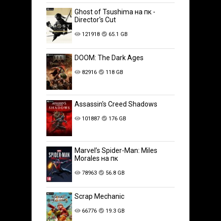
Ghost of Tsushima на пк -
Director's Cut
121918
65.1 GB
DOOM: The Dark Ages
82916
118 GB
Assassin's Creed Shadows
101887
176 GB
Marvel’s Spider-Man: Miles
Morales на пк
78963
56.8 GB
Scrap Mechanic
66776
19.3 GB