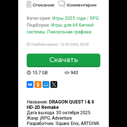
Описание
Комментарии
Категория:
Игры 2025 года
/
RPG
Подборки:
Игры для 64 битной
системы
,
Пиксельная графика
Опубликованно: 12-03-2026, 00:55
Скачать
15.7 GB
943
Название:
DRAGON QUEST I & II
HD-2D Remake
Дата выхода: 30 октября 2025
Жанр: jRPG, Adventure
Разработчик: Square Enix, ARTDINK