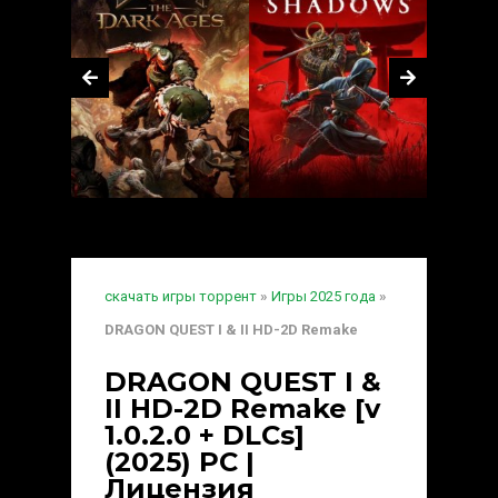
скачать игры торрент
»
Игры 2025 года
»
DRAGON QUEST I & II HD-2D Remake
DRAGON QUEST I &
II HD-2D Remake [v
1.0.2.0 + DLCs]
(2025) PC |
Лицензия