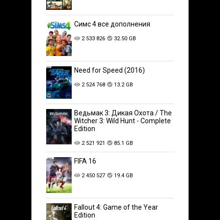
Симс 4 все дополнения
2 533 826
32.50 GB
Need for Speed (2016)
2 524 768
13.2 GB
Ведьмак 3: Дикая Охота / The
Witcher 3: Wild Hunt - Complete
Edition
2 521 921
85.1 GB
FIFA 16
2 450 527
19.4 GB
Fallout 4: Game of the Year
Edition