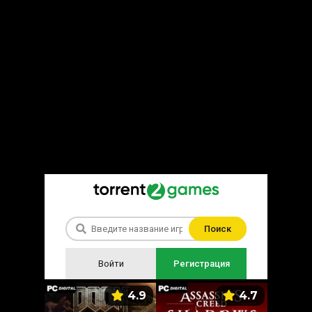
Поиск
Войти
Регистрация
5.9
4.9
4.7