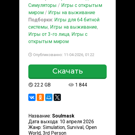
Симуляторы
/
Игры с открытым
миром
/
Игры на выживание
Подборки:
Игры для 64 битной
системы
,
Игры на выживание
,
Игры от 3-го лица
,
Игры с
открытым миром
Опубликованно: 11-04-2026, 01:22
Скачать
22.2 GB
1 844
Название:
Soulmask
Дата выхода: 10 апреля 2026
Жанр: Simulation, Survival, Open
World, 3rd Person