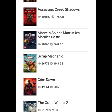
Assassin's Creed Shadows
101887
176 GB
Marvel’s Spider-Man: Miles
Morales на пк
78963
56.8 GB
Scrap Mechanic
66776
19.3 GB
Grim Dawn
49364
20.5 GB
The Outer Worlds 2
9109
90 GB