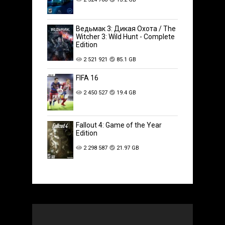
Ведьмак 3: Дикая Охота / The
Witcher 3: Wild Hunt - Complete
Edition
2 521 921
85.1 GB
FIFA 16
2 450 527
19.4 GB
Fallout 4: Game of the Year
Edition
2 298 587
21.97 GB