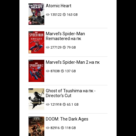
Atomic Heart
135122
163 GB
Marvel’s Spider-Man
Remastered на пк
277129
79 GB
Marvel’s Spider-Man 2 на пк
87038
137 GB
Ghost of Tsushima на пк -
Director's Cut
121918
65.1 GB
DOOM: The Dark Ages
82916
118 GB