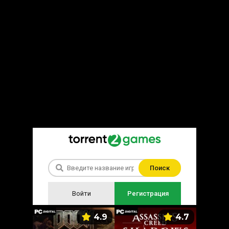
Поиск
Войти
Регистрация
5.9
4.9
4.7