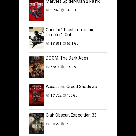
Marvel’s Spider-Man 2 на пк
86947
137 GB
Ghost of Tsushima на пк -
Director's Cut
121861
65.1 GB
DOOM: The Dark Ages
82813
118 GB
Assassin's Creed Shadows
101722
176 GB
Clair Obscur: Expedition 33
63223
44.9 GB