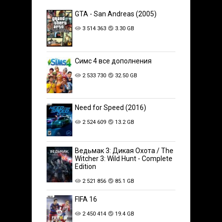
GTA - San Andreas (2005)
3 514 363
3.30 GB
Симс 4 все дополнения
2 533 730
32.50 GB
Need for Speed (2016)
2 524 609
13.2 GB
Ведьмак 3: Дикая Охота / The
Witcher 3: Wild Hunt - Complete
Edition
2 521 856
85.1 GB
FIFA 16
2 450 414
19.4 GB