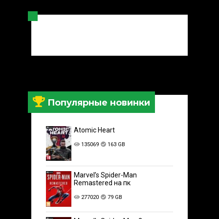
Популярные новинки
Atomic Heart
135069
163 GB
Marvel’s Spider-Man
Remastered на пк
277020
79 GB