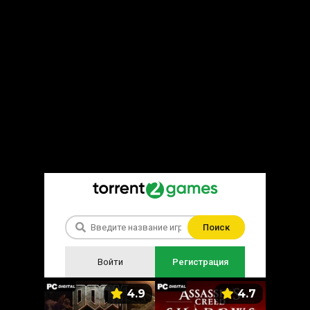
Поиск
Войти
Регистрация
5.9
4.9
4.7