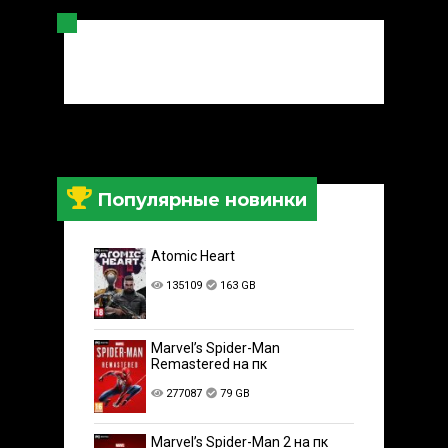
Популярные новинки
Atomic Heart
135109
163 GB
Marvel’s Spider-Man
Remastered на пк
277087
79 GB
Marvel’s Spider-Man 2 на пк