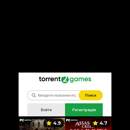
Поиск
Войти
Регистрация
5.9
4.9
4.7