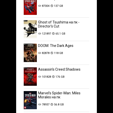
87004
137 GB
Ghost of Tsushima на пк -
Director's Cut
121897
65.1 GB
DOOM: The Dark Ages
82878
118 GB
Assassin's Creed Shadows
101828
176 GB
Marvel’s Spider-Man: Miles
Morales на пк
78937
56.8 GB