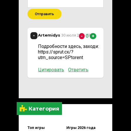
Отправить
Artemidys
0
30 июля 2026 17:49
-
+
Подробности здесь, заходи:
https://sprut.cx/?
utm_source=SPtorent
Цитировать
Ответить
Категория
Топ игры
Игры 2026 года