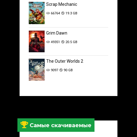
Scrap Mechanic
66764
19.3 GB
Grim Dawn
49351
20.5 GB
The Outer Worlds 2
9097
90 GB
Самые скачиваемые