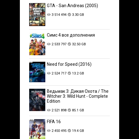
GTA - San Andreas (2005)
3 514 494
3.30 GB
Симс 4 все дополнения
2 533 797
32.50 GB
Need for Speed (2016)
2 524 717
13.2 GB
Ведьмак 3: Дикая Охота / The
Witcher 3: Wild Hunt - Complete
Edition
2 521 898
85.1 GB
FIFA 16
2 450 495
19.4 GB