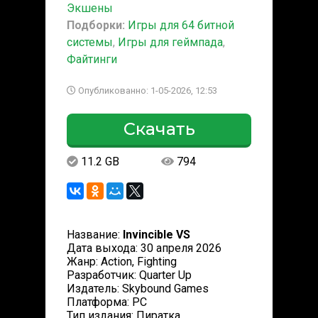
Экшены
Подборки:
Игры для 64 битной
системы
,
Игры для геймпада
,
Файтинги
Опубликованно: 1-05-2026, 12:53
Скачать
11.2 GB
794
Название:
Invincible VS
Дата выхода: 30 апреля 2026
Жанр: Action, Fighting
Разработчик: Quarter Up
Издатель: Skybound Games
Платформа: PC
Тип издания: Пиратка