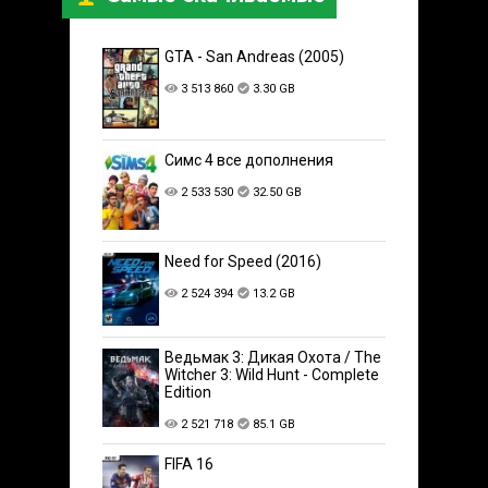
GTA - San Andreas (2005)
3 513 860
3.30 GB
Симс 4 все дополнения
2 533 530
32.50 GB
Need for Speed (2016)
2 524 394
13.2 GB
Ведьмак 3: Дикая Охота / The
Witcher 3: Wild Hunt - Complete
Edition
2 521 718
85.1 GB
FIFA 16