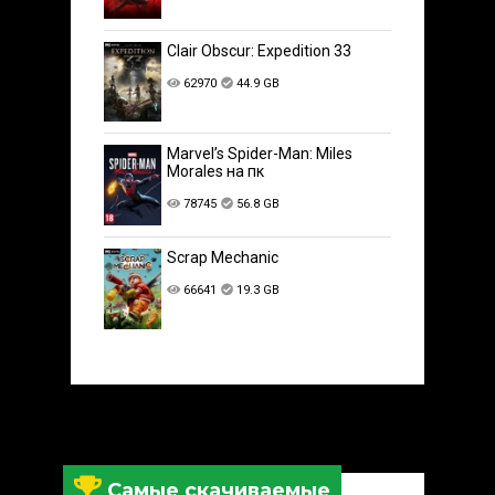
Clair Obscur: Expedition 33
62970
44.9 GB
Marvel’s Spider-Man: Miles
Morales на пк
78745
56.8 GB
Scrap Mechanic
66641
19.3 GB
Самые скачиваемые