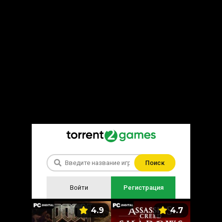
Поиск
Войти
Регистрация
5.9
4.9
4.7