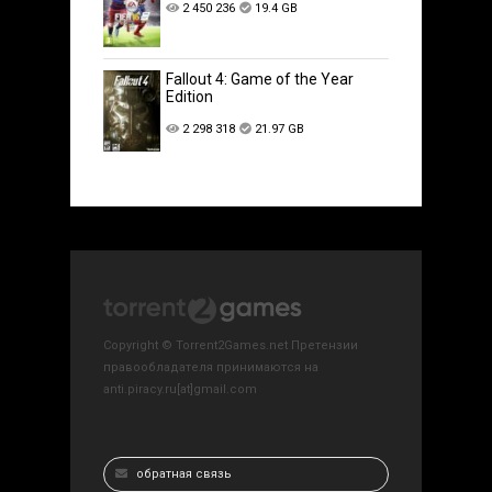
2 450 236
19.4 GB
Fallout 4: Game of the Year
Edition
2 298 318
21.97 GB
Copyright © Torrent2Games.net Претензии
правообладателя принимаются на
anti.piracy.ru[at]gmail.com
обратная связь