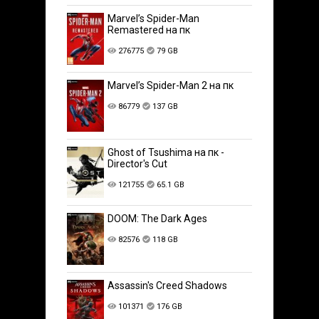
Marvel’s Spider-Man
Remastered на пк
276775
79 GB
Marvel’s Spider-Man 2 на пк
86779
137 GB
Ghost of Tsushima на пк -
Director's Cut
121755
65.1 GB
DOOM: The Dark Ages
82576
118 GB
Assassin's Creed Shadows
101371
176 GB