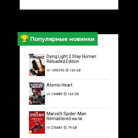
Популярные новинки
Dying Light 2 Stay Human:
Reloaded Edition
1095743
120 GB
Atomic Heart
134889
163 GB
Marvel’s Spider-Man
Remastered на пк
276687
79 GB