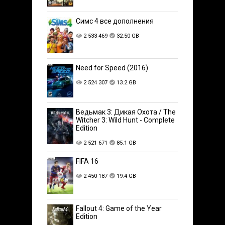
Симс 4 все дополнения
2 533 469
32.50 GB
Need for Speed (2016)
2 524 307
13.2 GB
Ведьмак 3: Дикая Охота / The
Witcher 3: Wild Hunt - Complete
Edition
2 521 671
85.1 GB
FIFA 16
2 450 187
19.4 GB
Fallout 4: Game of the Year
Edition