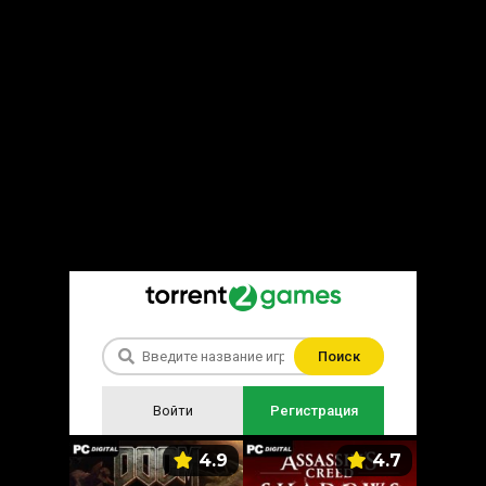
Поиск
Войти
Регистрация
5.9
4.9
4.7