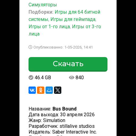
Симуляторы
Подборки:
Игры для 64 битной
системы
,
Игры для геймпада
,
Игры от 1-го лица
,
Игры от 3-го
лица
Опубликованно: 1-05-2026, 14:41
Скачать
46.4 GB
840
Название:
Bus Bound
Дата выхода: 30 апреля 2026
Жанр: Simulation
Разработчик: stillalive studios
Издатель: Saber Interactive Inc.