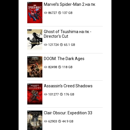
Marvel’s Spider-Man 2 на пк
86727
137 GB
Ghost of Tsushima на пк -
Director's Cut
121724
65.1 GB
DOOM: The Dark Ages
82498
118 GB
Assassin's Creed Shadows
101277
176 GB
Clair Obscur: Expedition 33
62903
44.9 GB