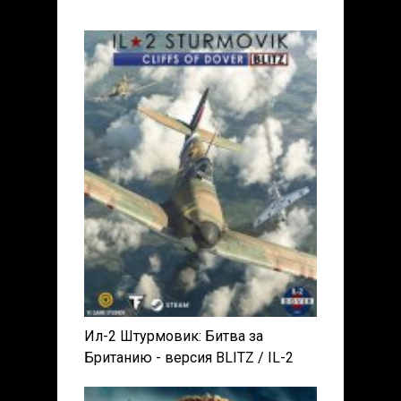
Ил-2 Штурмовик: Битва за
Британию - версия BLITZ / IL-2
Sturmovik: Cliffs of Dover - Blitz
Edition (2017) PC | RePack от xatab