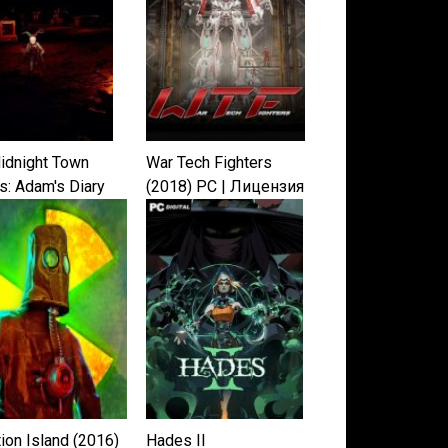
idnight Town
War Tech Fighters
s: Adam's Diary
(2018) PC | Лицензия
ion Island (2016)
Hades II