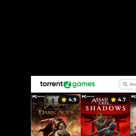
5.9
4.9
4.7