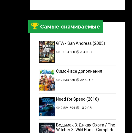
Самые скачиваемые
GTA - San Andreas (2005)
3 513 860
3.30 GB
Симс 4 все дополнения
2 533 530
32.50 GB
Need for Speed (2016)
2 524 394
13.2 GB
Ведьмак 3: Дикая Охота / The
Witcher 3: Wild Hunt - Complete