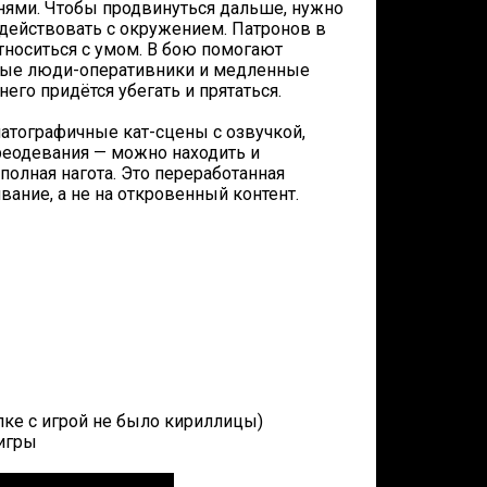
нями. Чтобы продвинуться дальше, нужно
действовать с окружением. Патронов в
относиться с умом. В бою помогают
нные люди-оперативники и медленные
его придётся убегать и прятаться.
матографичные кат-сцены с озвучкой,
еодевания — можно находить и
олная нагота. Это переработанная
ание, а не на откровенный контент.
апке с игрой не было кириллицы)
 игры