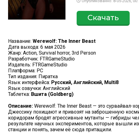
Опубликованно: 8-05-2026, 00:
Скачать
Название:
Werewolf: The Inner Beast
Дата выхода: 6 мая 2026
Жанр: Action, Survival horror, 3rd Person
Разработчик: FTRGameStudio
Издатель: FTRGameStudio
Платформа: PC
Тип издания: Пиратка
Язык интерфейса:
Русский, Английский, Multi8
Язык озвучки: Английский
Таблетка:
Вшита (Goldberg)
Описание:
Werewolf: The Inner Beast — это сурвайвал-х
Джессику похищают и привозят на заброшенную космич
коридорам бродят агрессивные мутанты — гибриды чел
результате научных экспериментов, которые вышли из
станции и понять, зачем её сюда притащили.