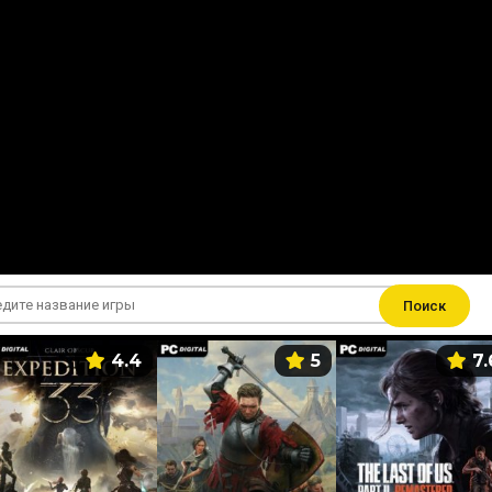
Поиск
4.4
5
7.