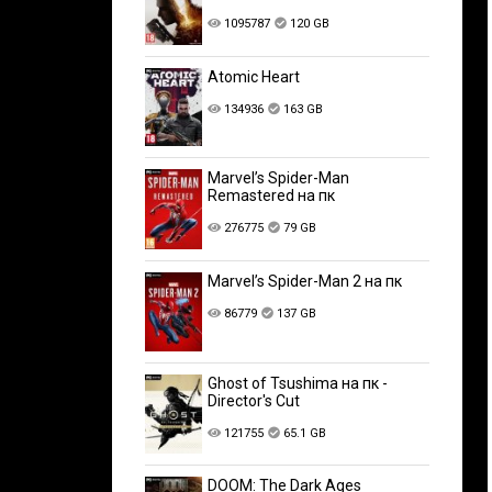
1095787
120 GB
Atomic Heart
134936
163 GB
Marvel’s Spider-Man
Remastered на пк
276775
79 GB
Marvel’s Spider-Man 2 на пк
86779
137 GB
Ghost of Tsushima на пк -
Director's Cut
121755
65.1 GB
DOOM: The Dark Ages