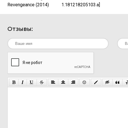
Revengeance (2014)
1.181218205103.a]
(2018) PC | RePack от
xatab
Отзывы: