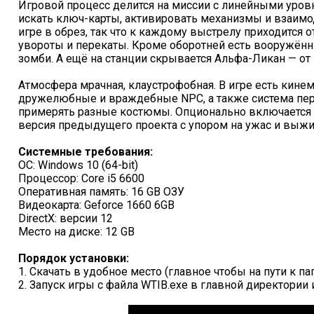
Игровой процесс делится на миссии с линейными уров
искать ключ-карты, активировать механизмы и взаимо
игре в обрез, так что к каждому выстрелу приходится 
увороты и перекаты. Кроме оборотней есть вооружё
зомби. А ещё на станции скрывается Альфа-Ликан — от н
Атмосфера мрачная, клаустрофобная. В игре есть кине
дружелюбные и враждебные NPC, а также система пер
примерять разные костюмы. Опционально включается п
версия предыдущего проекта с упором на ужас и выжив
Системные требования:
ОС: Windows 10 (64-bit)
Процессор: Core i5 6600
Оперативная память: 16 GB ОЗУ
Видеокарта: Geforce 1660 6GB
DirectX: версии 12
Место на диске: 12 GB
Порядок установки:
1. Скачать в удобное место (главное чтобы на пути к п
2. Запуск игры с файла WTIB.exe в главной директории