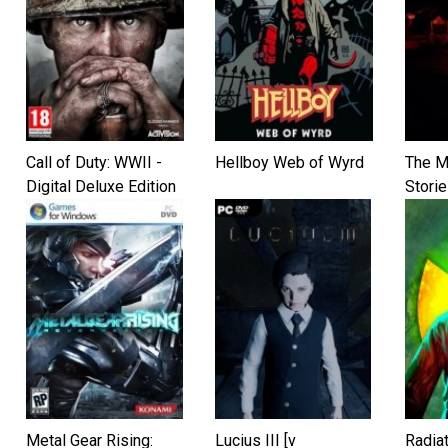
Call of Duty: WWII -
Hellboy Web of Wyrd
The M
Digital Deluxe Edition
Storie
(2017) PC | RePack от
xatab
Metal Gear Rising:
Lucius III [v
Radiat