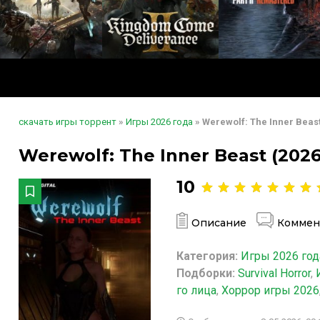
скачать игры торрент
»
Игры 2026 года
» Werewolf: The Inner Beas
Werewolf: The Inner Beast (2026
10
Описание
Коммен
Категория:
Игры 2026 год
Подборки:
Survival Horror
,
го лица
,
Хоррор игры 2026