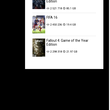
Edition
2 521 718
85.1 GB
FIFA 16
2 450 236
19.4 GB
Fallout 4: Game of the Year
Edition
2 298 318
21.97 GB