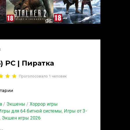
t
) PC | Пиратка
Проголосовало
1
человек
тарии
а
/
Экшены
/
Хоррор игры
Игры для 64 битной системы
,
Игры от 3-
,
Экшен игры 2026