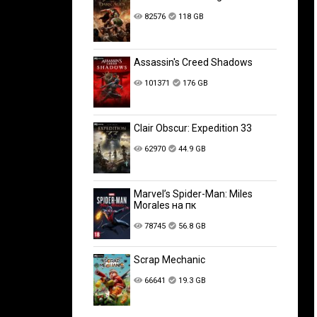
82576
118 GB
Assassin's Creed Shadows
101371
176 GB
Clair Obscur: Expedition 33
62970
44.9 GB
Marvel’s Spider-Man: Miles
Morales на пк
78745
56.8 GB
Scrap Mechanic
66641
19.3 GB