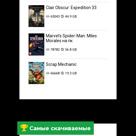
Clair Obscur: Expedition 33
63043
44.9 GB
Marvel’s Spider-Man: Miles
Morales на пк
78782
56.8 GB
Scrap Mechanic
66668
19.3 GB
Самые скачиваемые