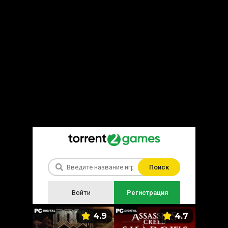
Поиск
Войти
Регистрация
5.9
4.9
4.7