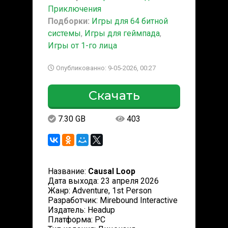
Приключения
Подборки:
Игры для 64 битной
системы
,
Игры для геймпада
,
Игры от 1-го лица
Опубликованно: 9-05-2026, 00:27
Скачать
7.30 GB
403
Название:
Causal Loop
Дата выхода: 23 апреля 2026
Жанр: Adventure, 1st Person
Разработчик: Mirebound Interactive
Издатель: Headup
Платформа: PC