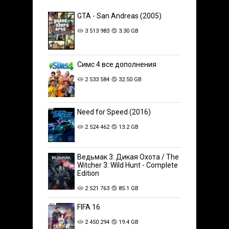
GTA - San Andreas (2005)
3 513 983
3.30 GB
Симс 4 все дополнения
2 533 584
32.50 GB
Need for Speed (2016)
2 524 462
13.2 GB
Ведьмак 3: Дикая Охота / The
Witcher 3: Wild Hunt - Complete
Edition
2 521 763
85.1 GB
FIFA 16
2 450 294
19.4 GB