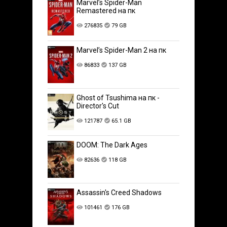
Marvel’s Spider-Man
Remastered на пк
276835
79 GB
Marvel’s Spider-Man 2 на пк
86833
137 GB
Ghost of Tsushima на пк -
Director's Cut
121787
65.1 GB
DOOM: The Dark Ages
82636
118 GB
Assassin's Creed Shadows
101461
176 GB