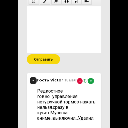
Отправить
Гость Victor
0
18 мая 2026 07:21
-
+
Редкостное
говно...управления
нету.ручной тормоз нажать
нельзя.сразу в
кувет.Музыка
аниме..выключил...Удалил.