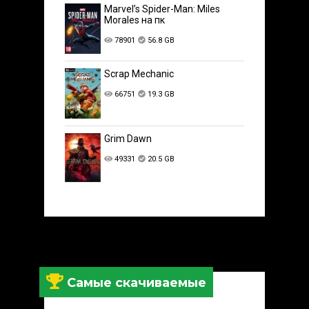
Marvel’s Spider-Man: Miles
Morales на пк
78901
56.8 GB
Scrap Mechanic
66751
19.3 GB
Grim Dawn
49331
20.5 GB
Самые скачиваемые