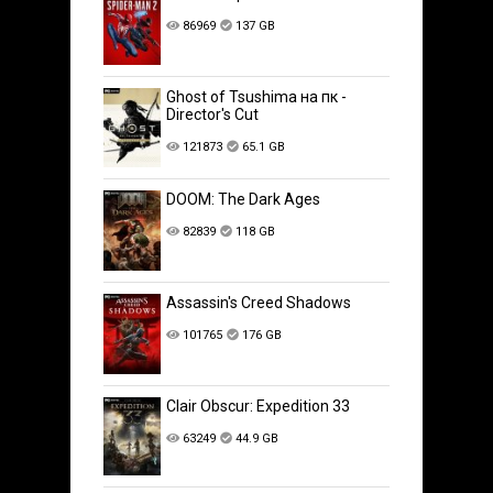
86969
137 GB
Ghost of Tsushima на пк -
Director's Cut
121873
65.1 GB
DOOM: The Dark Ages
82839
118 GB
Assassin's Creed Shadows
101765
176 GB
Clair Obscur: Expedition 33
63249
44.9 GB