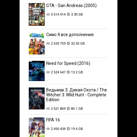
GTA - San Andreas (2005)
3 514 414
3.30 GB
Симс 4 все дополнения
2 533 759
32.50 GB
Need for Speed (2016)
2 524 647
13.2 GB
Ведьмак 3: Дикая Охота / The
Witcher 3: Wild Hunt - Complete
Edition
2 521 869
85.1 GB
FIFA 16
2 450 434
19.4 GB