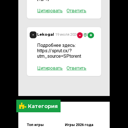
Цитировать
Ответить
Lekogal
0
19 июля 2026 20:45
-
+
Подробнее здесь:
https://sprut.cx/?
utm_source=SPtorent
Цитировать
Ответить
Категория
Топ игры
Игры 2026 года