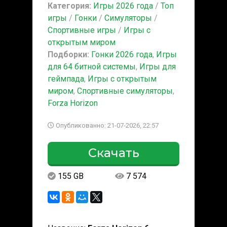
Категория:
Игры 2026 года
/
Топ
игры
/
Гонки
/
Симуляторы
/
Спортивные игры
/
Игры с
открытым миром
Подборки:
Гонки 2026 года
,
Игры
для 64 битной системы
,
Игры для
геймпада
,
Игры с открытым
миром
,
Спортивные симуляторы
,
Forza Horizon
Опубликованно: 21-07-2026, 22:57
Скачать
155 GB
7 574