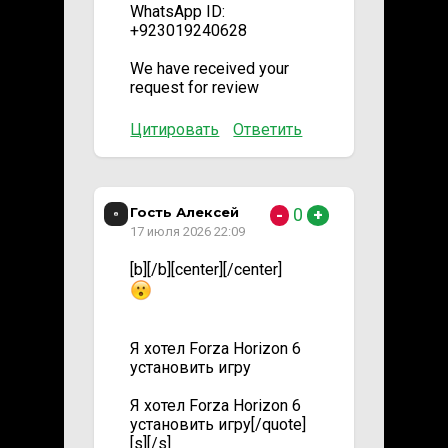
WhatsApp ID:
+923019240628
We have received your
request for review
Цитировать
Ответить
Гость Алексей
0
-
+
17 июля 2026 22:09
[b][/b][center][/center]
Я хотел Forza Horizon 6
установить игру
Я хотел Forza Horizon 6
установить игру[/quote]
[s][/s]