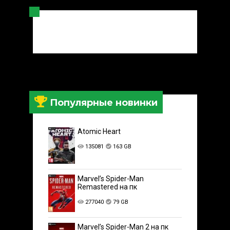
Популярные новинки
Atomic Heart
135081
163 GB
Marvel’s Spider-Man
Remastered на пк
277040
79 GB
Marvel’s Spider-Man 2 на пк