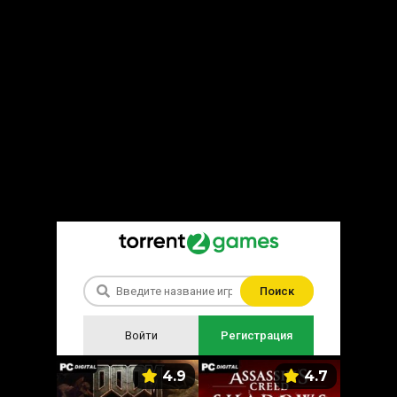
Поиск
Войти
Регистрация
5.9
4.9
4.7