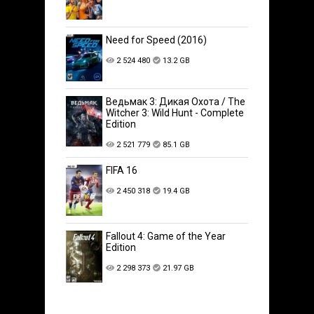
Need for Speed (2016)
2 524 480
13.2 GB
Ведьмак 3: Дикая Охота / The
Witcher 3: Wild Hunt - Complete
Edition
2 521 779
85.1 GB
FIFA 16
2 450 318
19.4 GB
Fallout 4: Game of the Year
Edition
2 298 373
21.97 GB