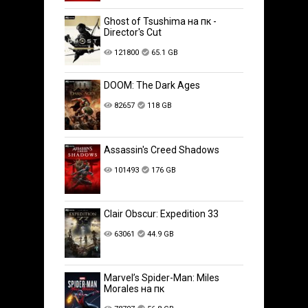
Ghost of Tsushima на пк -
Director's Cut
121800
65.1 GB
DOOM: The Dark Ages
82657
118 GB
Assassin's Creed Shadows
101493
176 GB
Clair Obscur: Expedition 33
63061
44.9 GB
Marvel’s Spider-Man: Miles
Morales на пк