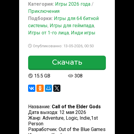
Категория:
Игры 2026 года
/
Приключения
Подборки:
Игры для 64 битной
системы
,
Игры для геймпада
,
Игры от 1-го лица
,
Инди игры
Опубликованно: 13-05-2026, 00:50
Скачать
15.5 GB
308
Название:
Call of the Elder Gods
Дата выхода: 12 мая 2026
Жанр: Adventure, Logic, Indie,1st
Person
Разработчик: Out of the Blue Games