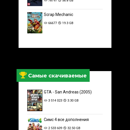
78797
56.8 GB
Scrap Mechanic
66677
19.3 GB
Самые скачиваемые
GTA - San Andreas (2005)
3 514 023
3.30 GB
Симс 4 все дополнения
2 533 609
32.50 GB