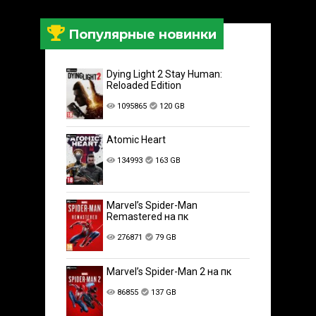
Популярные новинки
Dying Light 2 Stay Human:
Reloaded Edition
1095865
120 GB
Atomic Heart
134993
163 GB
Marvel’s Spider-Man
Remastered на пк
276871
79 GB
Marvel’s Spider-Man 2 на пк
86855
137 GB