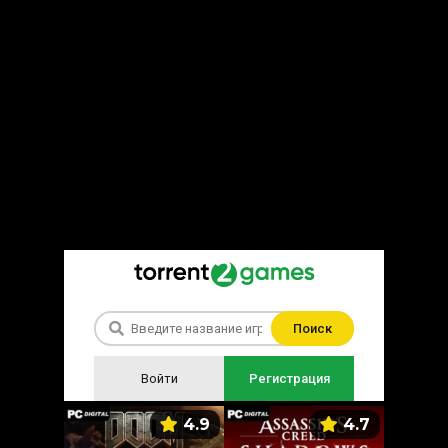
Поиск
Войти
Регистрация
5.9
4.9
4.7