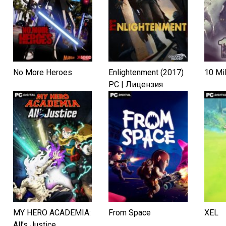
No More Heroes
Enlightenment (2017)
10 Mi
PC | Лицензия
MY HERO ACADEMIA:
From Space
XEL
All’s Justice