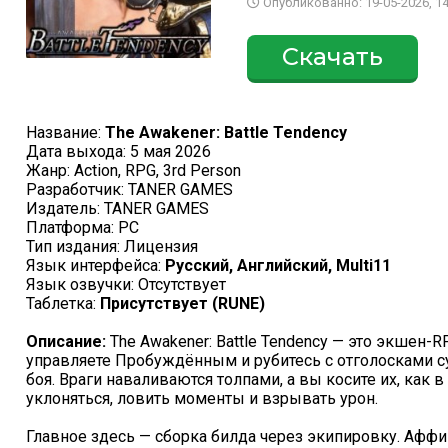
Опубликованно: 19-05-2026, 14
Скачать
Название:
The Awakener: Battle Tendency
Дата выхода: 5 мая 2026
Жанр: Action, RPG, 3rd Person
Разработчик: TANER GAMES
Издатель: TANER GAMES
Платформа: PC
Тип издания: Лицензия
Язык интерфейса:
Русский, Английский, Multi11
Язык озвучки: Отсутствует
Таблетка:
Присутствует (RUNE)
Описание:
The Awakener: Battle Tendency — это экшен-R
управляете Пробуждённым и рубитесь с отголосками 
боя. Враги наваливаются толпами, а вы косите их, как 
уклоняться, ловить моменты и взрывать урон.
Главное здесь — сборка билда через экипировку. Аффи