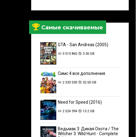
Самые скачиваемые
GTA - San Andreas (2005)
3 513 860
3.30 GB
Симс 4 все дополнения
2 533 530
32.50 GB
Need for Speed (2016)
2 524 394
13.2 GB
Ведьмак 3: Дикая Охота / The
Witcher 3: Wild Hunt - Complete