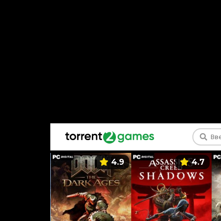
5.9
4.9
4.7