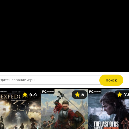
Поиск
4.4
5
7.