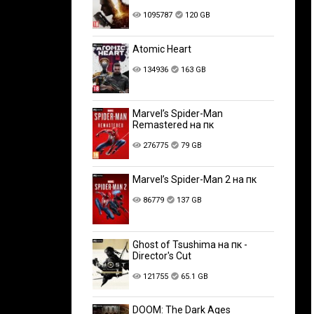
1095787
120 GB
Atomic Heart
134936
163 GB
Marvel’s Spider-Man
Remastered на пк
276775
79 GB
Marvel’s Spider-Man 2 на пк
86779
137 GB
Ghost of Tsushima на пк -
Director's Cut
121755
65.1 GB
DOOM: The Dark Ages