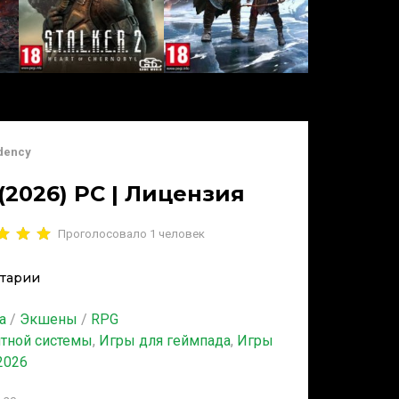
ndency
(2026) PC | Лицензия
Проголосовало
1
человек
тарии
а
/
Экшены
/
RPG
итной системы
,
Игры для геймпада
,
Игры
2026