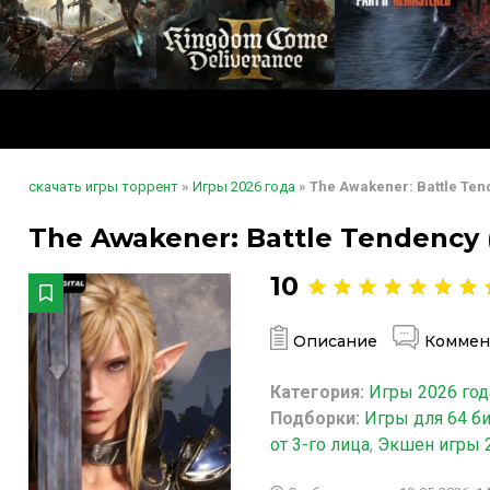
скачать игры торрент
»
Игры 2026 года
» The Awakener: Battle Te
The Awakener: Battle Tendency 
10
Описание
Коммен
Категория:
Игры 2026 год
Подборки:
Игры для 64 б
от 3-го лица
,
Экшен игры 