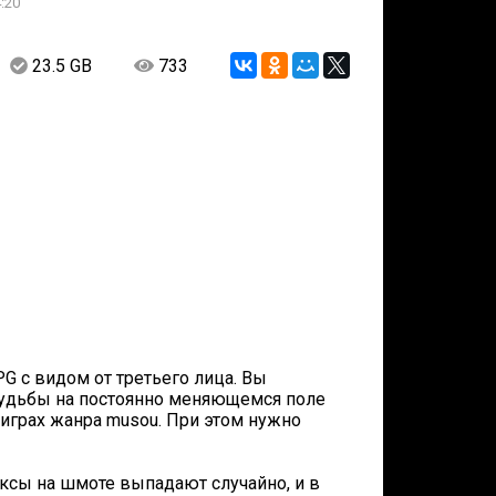
:20
23.5 GB
733
PG с видом от третьего лица. Вы
судьбы на постоянно меняющемся поле
в играх жанра musou. При этом нужно
ксы на шмоте выпадают случайно, и в