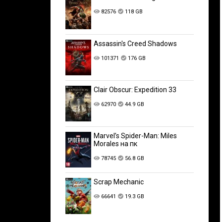
82576
118 GB
Assassin's Creed Shadows
101371
176 GB
Clair Obscur: Expedition 33
62970
44.9 GB
Marvel’s Spider-Man: Miles
Morales на пк
78745
56.8 GB
Scrap Mechanic
66641
19.3 GB