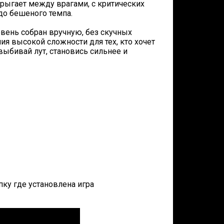
ыгает между врагами, с критических
до бешеного темпа.
вень собран вручную, без скучных
я высокой сложности для тех, кто хочет
выбивай лут, становись сильнее и
апку где установлена игра