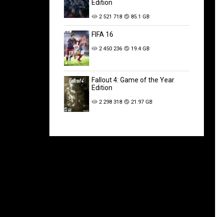
Edition
2 521 718
85.1 GB
FIFA 16
2 450 236
19.4 GB
Fallout 4: Game of the Year
Edition
2 298 318
21.97 GB