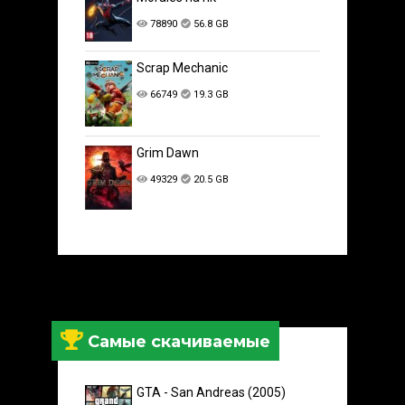
78890
56.8 GB
Scrap Mechanic
66749
19.3 GB
Grim Dawn
49329
20.5 GB
Самые скачиваемые
GTA - San Andreas (2005)