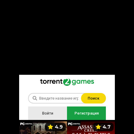
Поиск
Войти
Регистрация
5.9
4.9
4.7