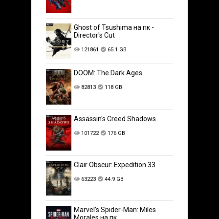
Ghost of Tsushima на пк -
Director's Cut
121861
65.1 GB
DOOM: The Dark Ages
82813
118 GB
Assassin's Creed Shadows
101722
176 GB
Clair Obscur: Expedition 33
63223
44.9 GB
Marvel’s Spider-Man: Miles
Morales на пк