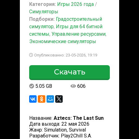
Категория:
Игры 2026 года
/
Симуляторы
Подборки:
Градостроительный
симулятор
,
Игры для 64 битной
системы
,
Управление ресурсами
,
Экономические симуляторы
Опубликованно: 23-05-2026, 19:19
Скачать
5.05 GB
606
Название:
Aztecs: The Last Sun
Дата выхода: 22 мая 2026
Жанр: Simulation, Survival
Разработчик: Play2Chill S.A.