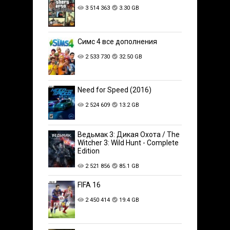
3 514 363
3.30 GB
Симс 4 все дополнения
2 533 730
32.50 GB
Need for Speed (2016)
2 524 609
13.2 GB
Ведьмак 3: Дикая Охота / The
Witcher 3: Wild Hunt - Complete
Edition
2 521 856
85.1 GB
FIFA 16
2 450 414
19.4 GB