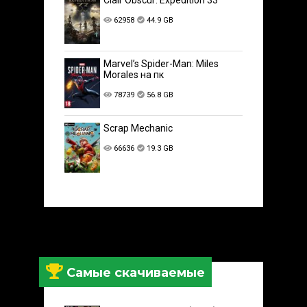
Clair Obscur: Expedition 33
62958
44.9 GB
Marvel’s Spider-Man: Miles
Morales на пк
78739
56.8 GB
Scrap Mechanic
66636
19.3 GB
Самые скачиваемые