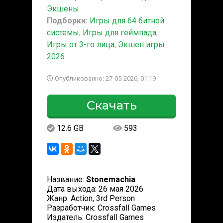
Экшены
Подборки:
Игры для 64 битной
системы
,
Игры для геймпада
,
Игры от 3-го лица
,
Экшен игры
2026
Опубликованно: 27-05-2026, 01:19
Скачать
12.6 GB
593
Название:
Stonemachia
Дата выхода: 26 мая 2026
Жанр: Action, 3rd Person
Разработчик: Crossfall Games
Издатель: Crossfall Games