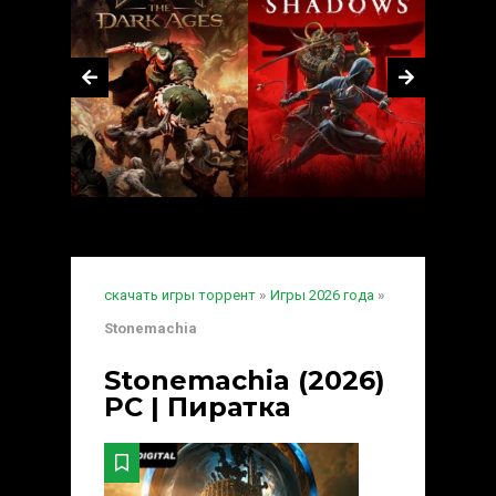
скачать игры торрент
»
Игры 2026 года
»
Stonemachia
Stonemachia (2026)
PC | Пиратка