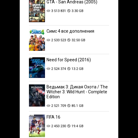
GTA - San Andreas (2005)
3 513 831
3.30 GB
Симс 4 все дополнения
2 533 523
32.50 GB
Need for Speed (2016)
2 524 374
13.2 GB
Ведьмак 3: Дикая Охота / The
Witcher 3: Wild Hunt - Complete
Edition
2 521 709
85.1 GB
FIFA 16
2 450 230
19.4 GB