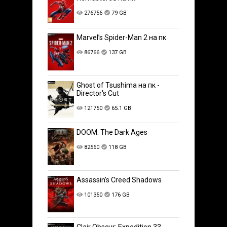
276756
79 GB
Marvel’s Spider-Man 2 на пк
86766
137 GB
Ghost of Tsushima на пк -
Director's Cut
121750
65.1 GB
DOOM: The Dark Ages
82560
118 GB
Assassin's Creed Shadows
101350
176 GB