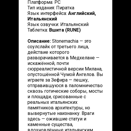
Платформа: PC
Тип издания: Пиратка
Язык интерфейса:
Английский,
Итальянский
Язык озвучки: Итальянский
Таблетка:
Вшита (RUNE)
Описание:
Stonemachia — это
соулслайк от третьего лица,
действие которого
разворачивается в Медхелане —
искажённой, почти
сюрреалистичной версии Милана,
опустошённой Чумой Ангелов. Вы
играете за Зефира — пешку,
отправившуюся в паломничество
сквозь готические соборы, мосты
и площади, срисованные с
реальных итальянских
памятников архитектуры, но
вывернутые наизнанку. Враги
здесь — ожившие статуи и
каменные существа,
вдохновлённые итальянским