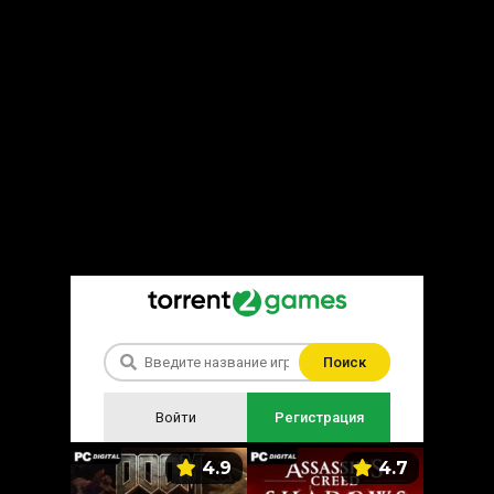
Поиск
Войти
Регистрация
5.9
4.9
4.7