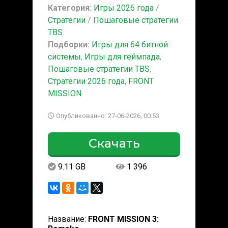
Категория:
Игры 2026 года
/
Стратегии
/
Пошаговые стратегии
TBS
Подборки:
Игры для 64 битной
системы
,
Игры для геймпада
,
Пошаговые стратегии TBS
,
Стратегии 2026 года
,
FRONT
MISSION
Опубликованно: 27-06-2026, 00:53
Скачать
9.11 GB
1 396
Название:
FRONT MISSION 3: