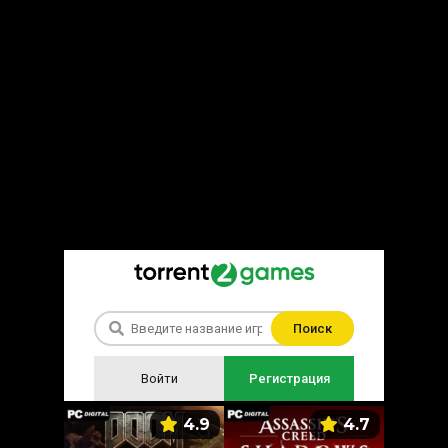
Поиск
Войти
Регистрация
5.9
4.9
4.7