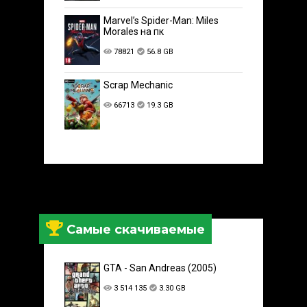
Marvel’s Spider-Man: Miles
Morales на пк
78821
56.8 GB
Scrap Mechanic
66713
19.3 GB
Самые скачиваемые
GTA - San Andreas (2005)
3 514 135
3.30 GB