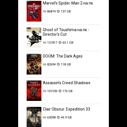
Marvel’s Spider-Man 2 на пк
86874
137 GB
Ghost of Tsushima на пк -
Director's Cut
121817
65.1 GB
DOOM: The Dark Ages
82694
118 GB
Assassin's Creed Shadows
101536
176 GB
Clair Obscur: Expedition 33
63098
44.9 GB