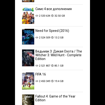
Симс 4 все дополнения
2 533 634
32.50 GB
Need for Speed (2016)
2 524 509
13.2 GB
Ведьмак 3: Дикая Охота / The
Witcher 3: Wild Hunt - Complete
Edition
2 521 807
85.1 GB
FIFA 16
2 450 349
19.4 GB
Fallout 4: Game of the Year
Edition