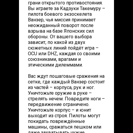
грани открытого противостояния.
Вы играете за Кадзуки Такемуру –
пилота боевого экзоскелета
Ванзер, чья миссия принимает
неожиданный поворот после
взрыва на базе Японских сил
обороны. От вашего выбора
зависит, по какой из двух
сюжетных линий пойдёт игра –
OCU или DHZ, каждая со своими
союзниками, врагами и
этическими дилеммами.
Вас ждут пошаговые сражения на
сетке, где каждый Ванзер состоит
из частей – корпуса, рук и ног.
Уничтожьте оружие в руке –
стрелять нечем. Повредите ноги –
передвижение ограничено.
Уничтожьте корпус – и юнит
выходит из строя. Пилоты могут
покидать повреждённые
машины, сражаться пешком или
даже захватывать чужие