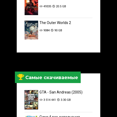
49335
20.5 GB
The Outer Worlds 2
9084
90 GB
Самые скачиваемые
GTA - San Andreas (2005)
3 514 441
3.30 GB
Симс 4 все дополнения