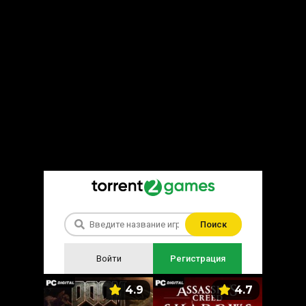
Поиск
Войти
Регистрация
5.9
4.9
4.7