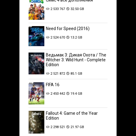
2 533 767
32.50 GB
Need for Speed (2016)
2 524 670
13.2 GB
Ведьмак 3: Дикая Охота / The
Witcher 3: Wild Hunt - Complete
Edition
2 521 872
85.1 GB
FIFA 16
2 450 442
19.4 GB
Fallout 4: Game of the Year
Edition
2 298 521
21.97 GB