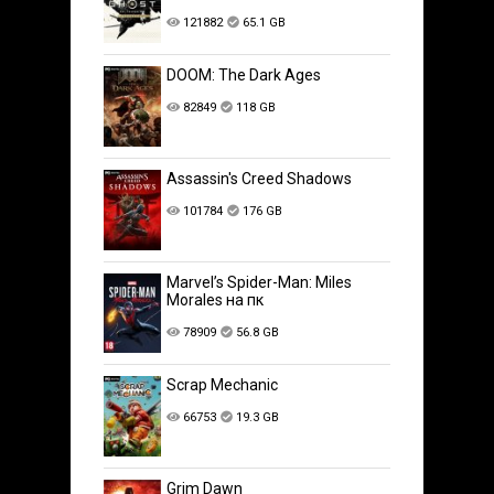
121882
65.1 GB
DOOM: The Dark Ages
82849
118 GB
Assassin's Creed Shadows
101784
176 GB
Marvel’s Spider-Man: Miles
Morales на пк
78909
56.8 GB
Scrap Mechanic
66753
19.3 GB
Grim Dawn