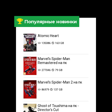
Популярные новинки
Atomic Heart
135086
163 GB
Marvel’s Spider-Man
Remastered на пк
277046
79 GB
Marvel’s Spider-Man 2 на пк
86979
137 GB
Ghost of Tsushima на пк -
Director's Cut