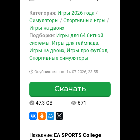
Категория:
Игры 2026 года
/
Симуляторы
/
Спортивные игры
/
Игры на двоих
Подборки:
Игры для 64 битной
системы
,
Игры для геймпада
,
Игры на двоих
,
Игры про футбол
,
Спортивные симуляторы
Опубликованно: 14-07-2026, 23:55
Скачать
47.3 GB
671
Название:
EA SPORTS College