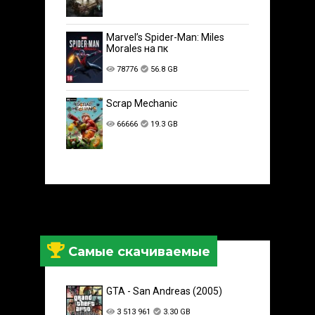
Marvel’s Spider-Man: Miles
Morales на пк
78776
56.8 GB
Scrap Mechanic
66666
19.3 GB
Самые скачиваемые
GTA - San Andreas (2005)
3 513 961
3.30 GB