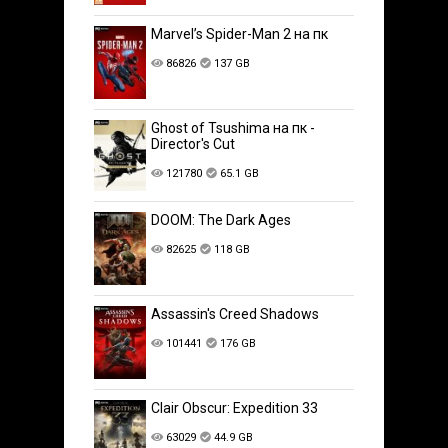
Marvel’s Spider-Man 2 на пк
86826
137 GB
Ghost of Tsushima на пк -
Director's Cut
121780
65.1 GB
DOOM: The Dark Ages
82625
118 GB
Assassin's Creed Shadows
101441
176 GB
Clair Obscur: Expedition 33
63029
44.9 GB