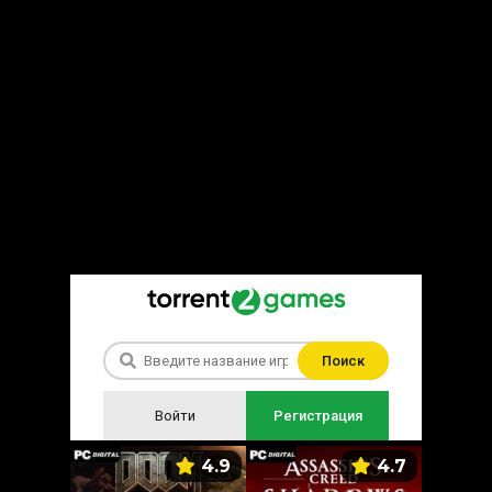
Поиск
Войти
Регистрация
5.9
4.9
4.7