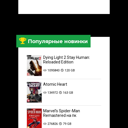
Популярные новинки
Dying Light 2 Stay Human:
Reloaded Edition
1095840
120 GB
Atomic Heart
134972
163 GB
Marvel’s Spider-Man
Remastered на пк
276826
79 GB