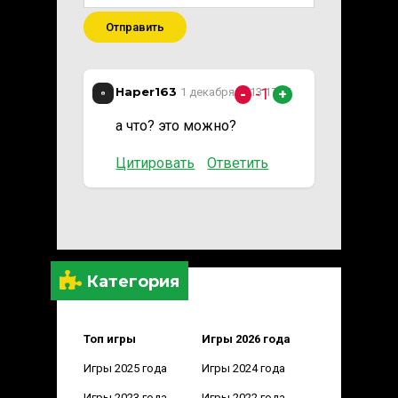
Отправить
Haper163
-1
1 декабря 2013 17:01
-
+
а что? это можно?
Цитировать
Ответить
Категория
Топ игры
Игры 2026 года
Игры 2025 года
Игры 2024 года
Игры 2023 года
Игры 2022 года