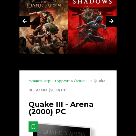
скачать игры торрент
»
Экшены
» Quake
III - Arena (2000) PC
Quake III - Arena
(2000) PC