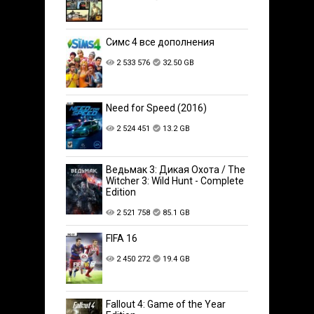
Симс 4 все дополнения
2 533 576
32.50 GB
Need for Speed (2016)
2 524 451
13.2 GB
Ведьмак 3: Дикая Охота / The
Witcher 3: Wild Hunt - Complete
Edition
2 521 758
85.1 GB
FIFA 16
2 450 272
19.4 GB
Fallout 4: Game of the Year