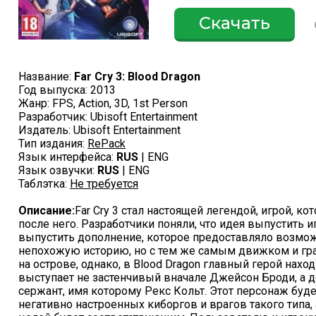
Скачать
Название:
Far Cry 3: Blood Dragon
Год выпуска: 2013
Жанр: FPS, Action, 3D, 1st Person
Разработчик: Ubisoft Entertainment
Издатель: Ubisoft Entertainment
Тип издания:
RePack
Язык интерфейса:
RUS
| ENG
Язык озвучки:
RUS
| ENG
Таблэтка:
Не требуется
Описание:
Far Cry 3 стал настоящей легендой, игрой, к
после него. Разработчики поняли, что идея выпустить 
выпустить дополнение, которое предоставляло возмож
непохожую историю, но с тем же самым движком и гр
на острове, однако, в Blood Dragon главный герой нах
выступает не застенчивый вначале Джейсон Броди, а
сержант, имя которому Рекс Кольт. Этот персонаж буд
негативно настроенных киборгов и врагов такого типа, 