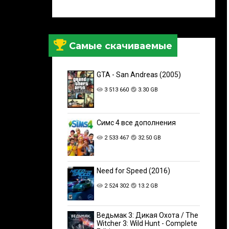
Самые скачиваемые
GTA - San Andreas (2005)
3 513 660
3.30 GB
Симс 4 все дополнения
2 533 467
32.50 GB
Need for Speed (2016)
2 524 302
13.2 GB
Ведьмак 3: Дикая Охота / The
Witcher 3: Wild Hunt - Complete