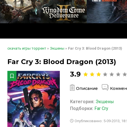
скачать игры торрент
»
Экшены
» Far Cry 3: Blood Dragon (2013)
Far Cry 3: Blood Dragon (2013)
3.9
Описание
Коммен
Категория:
Экшены
Подборки:
Far Cry
Опубликованно: 5-09-2013, 18: