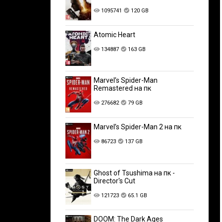
1095741
120 GB
Atomic Heart
134887
163 GB
Marvel’s Spider-Man
Remastered на пк
276682
79 GB
Marvel’s Spider-Man 2 на пк
86723
137 GB
Ghost of Tsushima на пк -
Director's Cut
121723
65.1 GB
DOOM: The Dark Ages