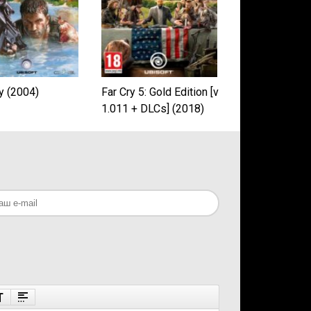
y (2004)
Far Cry 5: Gold Edition [v
1.011 + DLCs] (2018)
PC | Repack от xatab