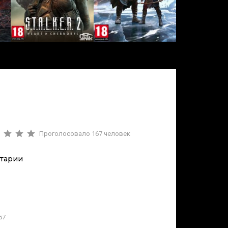
Проголосовало
167
человек
тарии
57