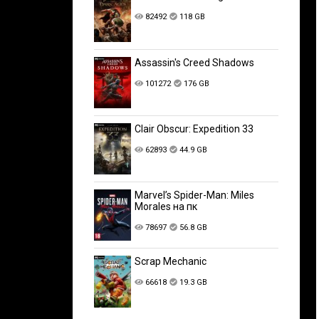
82492
118 GB
Assassin's Creed Shadows
101272
176 GB
Clair Obscur: Expedition 33
62893
44.9 GB
Marvel’s Spider-Man: Miles
Morales на пк
78697
56.8 GB
Scrap Mechanic
66618
19.3 GB