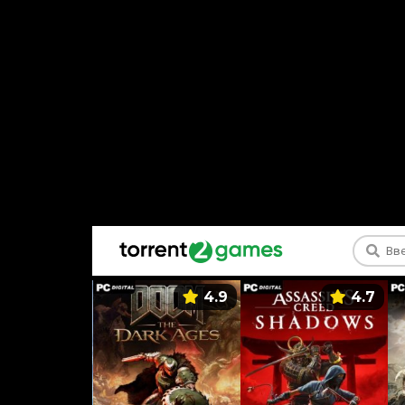
5.9
4.9
4.7