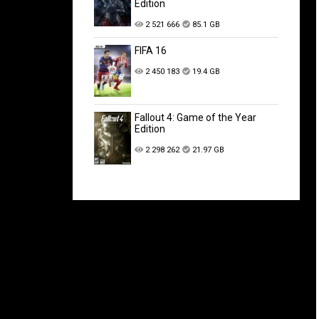
Edition
2 521 666
85.1 GB
FIFA 16
2 450 183
19.4 GB
Fallout 4: Game of the Year
Edition
2 298 262
21.97 GB