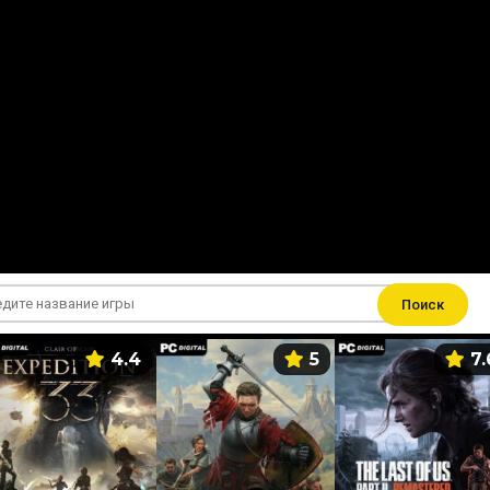
Поиск
4.4
5
7.