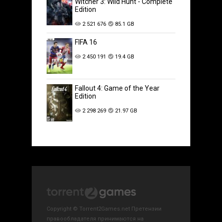
Witcher 3: Wild Hunt - Complete
Edition
2 521 676
85.1 GB
FIFA 16
2 450 191
19.4 GB
Fallout 4: Game of the Year
Edition
2 298 269
21.97 GB
Copyright © Torrent2Games.net Претензии
правообладателя принимаются на