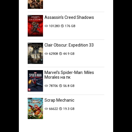
Assassin's Creed Shadows
101283
176 GB
Clair Obscur: Expedition 33
62908
44.9 GB
Marvel’s Spider-Man: Miles
Morales на пк
78706
56.8 GB
Scrap Mechanic
66622
19.3 GB