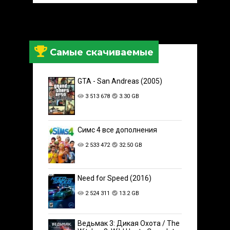
Самые скачиваемые
GTA - San Andreas (2005)
3 513 678
3.30 GB
Симс 4 все дополнения
2 533 472
32.50 GB
Need for Speed (2016)
2 524 311
13.2 GB
Ведьмак 3: Дикая Охота / The