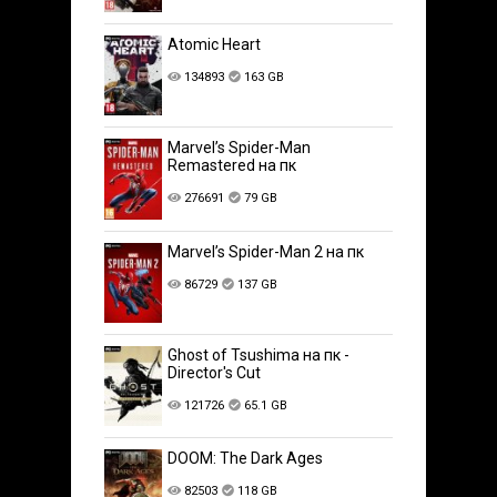
Atomic Heart
134893
163 GB
Marvel’s Spider-Man
Remastered на пк
276691
79 GB
Marvel’s Spider-Man 2 на пк
86729
137 GB
Ghost of Tsushima на пк -
Director's Cut
121726
65.1 GB
DOOM: The Dark Ages
82503
118 GB