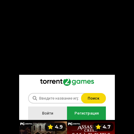
Поиск
Войти
Регистрация
5.9
4.9
4.7