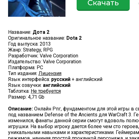
Скачать
Название:
Дота 2
Оригинальное название:
Dota 2
Год выпуска: 2013
Жанр: Strategy, RPG
Разработчик: Valve Corporation
Издательство: Valve Corporation
Платформа: PC
Тип издания:
Лицензия
Язык интерфейса:
русский
+ английский
Язык озвучки:
английский
Таблэтка:
Не требуется
Размер: 4,71 Gb
Описание:
Онлайн Рпг, фундаментом для этой игры в 
под названием Defense of the Ancients для WarCraft 3.
изменился, фанаты данной серии смогут вдоволь полю
игрушки. На выбор игроку дается более чем сто герое
уникальными навыками и характеристиками. Геймерам
режимов, начиная простой прокачкой персонажа, и за