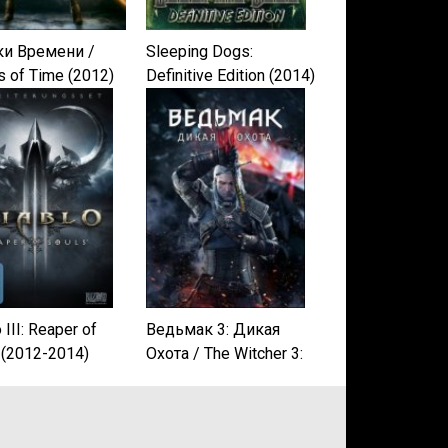
и Времени /
Sleeping Dogs:
s of Time (2012)
Definitive Edition (2014)
 III: Reaper of
Ведьмак 3: Дикая
 (2012-2014)
Охота / The Witcher 3:
Wild Hunt - Complete
Edition