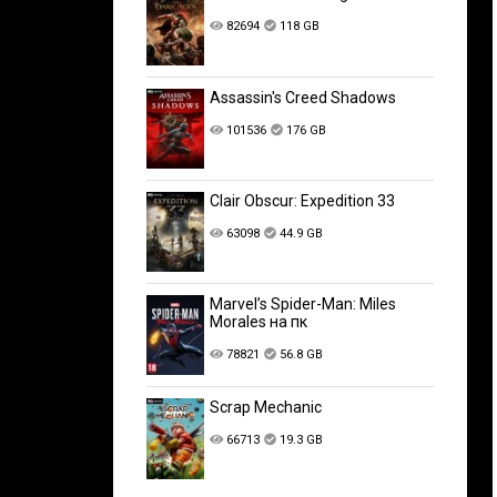
82694
118 GB
Assassin's Creed Shadows
101536
176 GB
Clair Obscur: Expedition 33
63098
44.9 GB
Marvel’s Spider-Man: Miles
Morales на пк
78821
56.8 GB
Scrap Mechanic
66713
19.3 GB