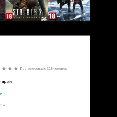
Проголосовало
328
человек
тарии
ии
:14