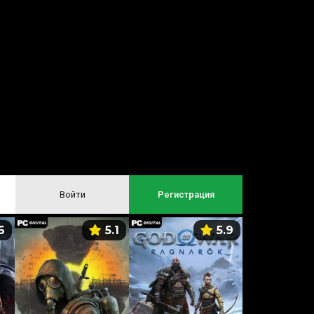
Войти
Регистрация
6
5.1
5.9