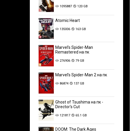
1095887
120 GB
Atomic Heart
135006
163 GB
Marvel’s Spider-Man
Remastered на пк
276906
79 GB
Marvel’s Spider-Man 2 на пк
86874
137 GB
Ghost of Tsushima на пк -
Director's Cut
121817
65.1 GB
DOOM: The Dark Ages