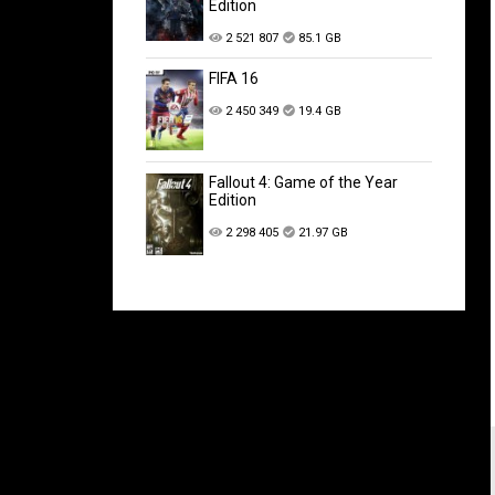
Edition
2 521 807
85.1 GB
FIFA 16
2 450 349
19.4 GB
Fallout 4: Game of the Year
Edition
2 298 405
21.97 GB