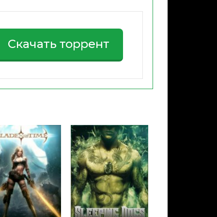
Скачать торрент