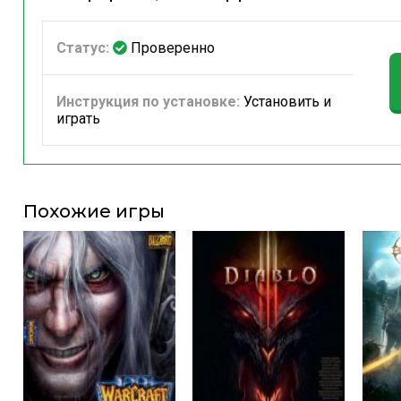
Статус:
Проверенно
Инструкция по установке:
Установить и
играть
Похожие игры