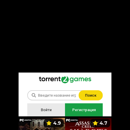
Поиск
Войти
Регистрация
5.9
4.9
4.7