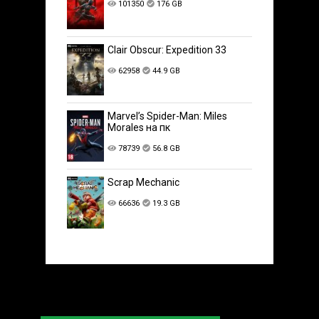
101350
176 GB
Clair Obscur: Expedition 33
62958
44.9 GB
Marvel’s Spider-Man: Miles
Morales на пк
78739
56.8 GB
Scrap Mechanic
66636
19.3 GB