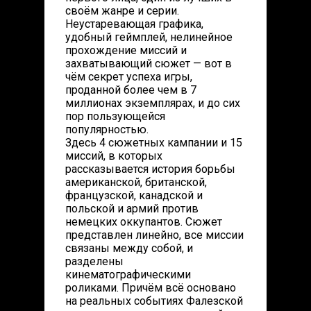
своём жанре и серии.
Неустаревающая графика,
удобный геймплей, нелинейное
прохождение миссий и
захватывающий сюжет — вот в
чём секрет успеха игры,
проданной более чем в 7
миллионах экземплярах, и до сих
пор пользующейся
популярностью.
Здесь 4 сюжетных кампании и 15
миссий, в которых
рассказывается история борьбы
американской, британской,
французской, канадской и
польской и армий против
немецких оккупантов. Сюжет
представлен линейно, все миссии
связаны между собой, и
разделены
кинематографическими
роликами. Причём всё основано
на реальных событиях Фалезской