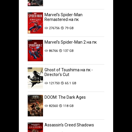
Marvel’s Spider-Man
Remastered на пк
276756
79 GB
Marvel’s Spider-Man 2 на пк
86766
137 GB
Ghost of Tsushima на пк -
Director's Cut
121750
65.1 GB
DOOM: The Dark Ages
82560
118 GB
Assassin's Creed Shadows