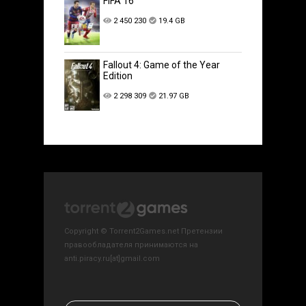
FIFA 16
2 450 230
19.4 GB
Fallout 4: Game of the Year
Edition
2 298 309
21.97 GB
Copyright © Torrent2Games.net Претензии
правообладателя принимаются на
anti.piracy.ru[at]gmail.com