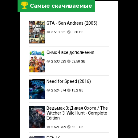
Самые скачиваемые
GTA - San Andreas (2005)
3 513 831
3.30 GB
Симс 4 все дополнения
2 533 523
32.50 GB
Need for Speed (2016)
2 524 374
13.2 GB
Ведьмак 3: Дикая Охота / The
Witcher 3: Wild Hunt - Complete
Edition
2 521 709
85.1 GB