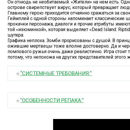
Он отнюдь не необитаемый. «Жители» на нем есть. Одн
острове свирепствует вирус, который превращает люд
Главному герою приходится отчаянно сражаться за свою
Геймплей с одной стороны напоминает классические шу
прокачки персонажа, диалоги и прочие атрибуты имеют
той «изюминкой», которая выделяет «Dead Island: Ripti
шутера.
Графика неплоха. Зомби прорисованы с душой. В принц
ожившие мертвецы тоже вполне достоверно. Да и чере
помпового ружья очень даже реалистично. Игра стоит т
потому, что непохожа на других представителей этого ж
"СИСТЕМНЫЕ ТРЕБОВАНИЯ:"
"ОСОБЕННОСТИ РЕПАКА:"