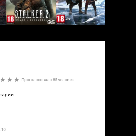
Проголосовало
85
человек
тарии
:10