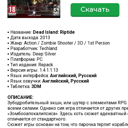
Скачать
▪ Название:
Dead Island: Riptide
▪ Дата выхода: 2013
▪ Жанр: Action / Zombie Shooter / 3D / 1st Person
▪ Разработчик: Techland
▪ Издатель: Deep Silver
▪ Платформа: PC
▪ Тип издания: Repack
▪ Версия игры: 1.4.1.1.13
▪ Язык интерфейса:
Английский, Русский
▪ Язык озвучки:
Английский, Русский
▪ Таблетка:
3DM
ОПИСАНИЕ:
Зубодробительный экшн, или шутер с элементами RPG. 
всеми силами. Однако сия игра отличается от других п
«Зомбооапокалипсиса». Здесь хоть сюжет адекватный 
отличается от стандартного.
Сюжет игры основан на том, что парочка терпит корабл