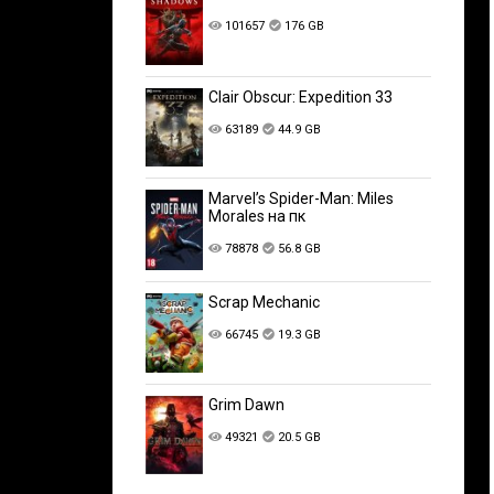
101657
176 GB
Clair Obscur: Expedition 33
63189
44.9 GB
Marvel’s Spider-Man: Miles
Morales на пк
78878
56.8 GB
Scrap Mechanic
66745
19.3 GB
Grim Dawn
49321
20.5 GB