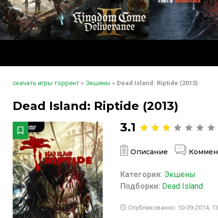
скачать игры торрент
»
Экшены
» Dead Island: Riptide (2013)
Dead Island: Riptide (2013)
3.1
Описание
Коммен
Категория:
Экшены
Подборки:
Dead Island
Опубликованно: 10-09-2014, 13