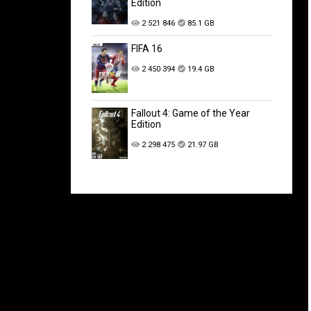
Edition
2 521 846
85.1 GB
FIFA 16
2 450 394
19.4 GB
Fallout 4: Game of the Year
Edition
2 298 475
21.97 GB