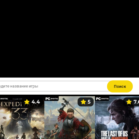
Поиск
4.4
5
7.