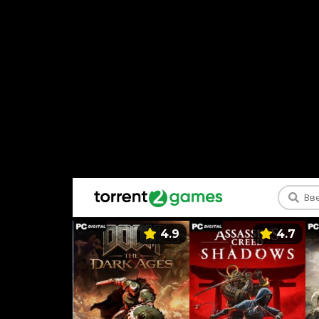
5.9
4.9
4.7