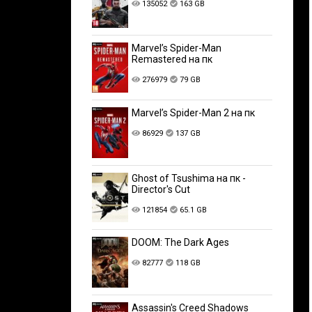
135052
163 GB
Marvel’s Spider-Man
Remastered на пк
276979
79 GB
Marvel’s Spider-Man 2 на пк
86929
137 GB
Ghost of Tsushima на пк -
Director's Cut
121854
65.1 GB
DOOM: The Dark Ages
82777
118 GB
Assassin's Creed Shadows