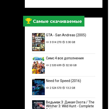
Самые скачиваемые
GTA - San Andreas (2005)
3 514 270
3.30 GB
Симс 4 все дополнения
2 533 699
32.50 GB
Need for Speed (2016)
2 524 570
13.2 GB
Ведьмак 3: Дикая Охота / The
Witcher 3: Wild Hunt - Complete