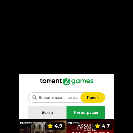
Поиск
Войти
Регистрация
5.9
4.9
4.7