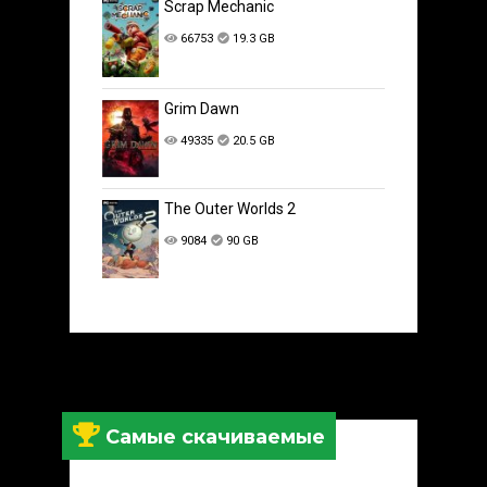
Scrap Mechanic
66753
19.3 GB
Grim Dawn
49335
20.5 GB
The Outer Worlds 2
9084
90 GB
Самые скачиваемые