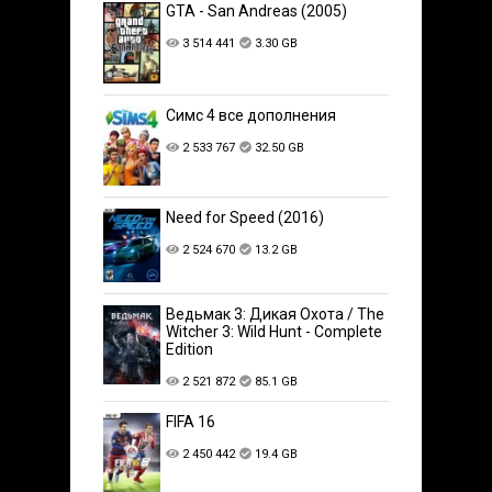
GTA - San Andreas (2005)
3 514 441
3.30 GB
Симс 4 все дополнения
2 533 767
32.50 GB
Need for Speed (2016)
2 524 670
13.2 GB
Ведьмак 3: Дикая Охота / The
Witcher 3: Wild Hunt - Complete
Edition
2 521 872
85.1 GB
FIFA 16
2 450 442
19.4 GB