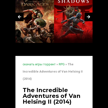
скачать игры торрент
»
RPG
» The
Incredible Adventures of Van Helsing II
(2014)
The Incredible
Adventures of Van
Helsing II (2014)