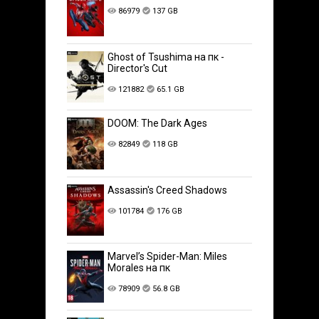
86979
137 GB
Ghost of Tsushima на пк -
Director's Cut
121882
65.1 GB
DOOM: The Dark Ages
82849
118 GB
Assassin's Creed Shadows
101784
176 GB
Marvel’s Spider-Man: Miles
Morales на пк
78909
56.8 GB