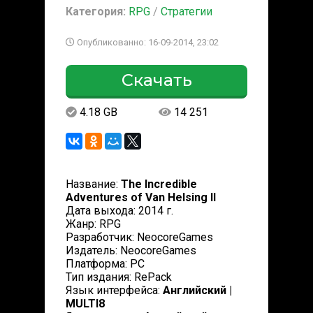
Категория:
RPG
/
Стратегии
Опубликованно: 16-09-2014, 23:02
Скачать
4.18 GB
14 251
Название:
The Incredible
Adventures of Van Helsing II
Дата выхода: 2014 г.
Жанр: RPG
Разработчик: NeocoreGames
Издатель: NeocoreGames
Платформа: РС
Тип издания: RePack
Язык интерфейса:
Английский |
MULTI8