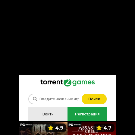
Поиск
Войти
Регистрация
5.9
4.9
4.7