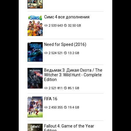
Симс 4 все дополнения
2 533 643
32.50 GB
Need for Speed (2016)
2 524 521
13.2 GB
Ведьмак 3: Дикая Охота / The
Witcher 3: Wild Hunt - Complete
Edition
2 521 811
85.1 GB
FIFA 16
2 450 355
19.4 GB
Fallout 4: Game of the Year
Edition