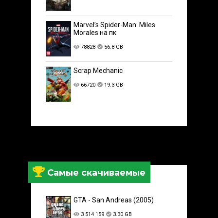
Marvel’s Spider-Man: Miles
Morales на пк
78828
56.8 GB
Scrap Mechanic
66720
19.3 GB
Самые скачиваемые
GTA - San Andreas (2005)
3 514 159
3.30 GB