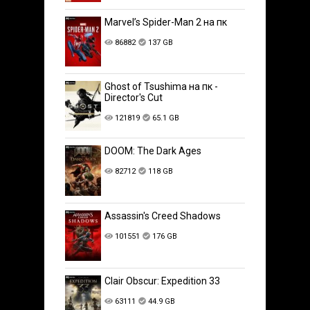
Marvel’s Spider-Man 2 на пк
86882
137 GB
Ghost of Tsushima на пк -
Director's Cut
121819
65.1 GB
DOOM: The Dark Ages
82712
118 GB
Assassin's Creed Shadows
101551
176 GB
Clair Obscur: Expedition 33
63111
44.9 GB