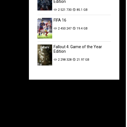
Edition
2 521 730
85.1 GB
FIFA 16
2 450 247
19.4 GB
Fallout 4: Game of the Year
Edition
2 298 328
21.97 GB