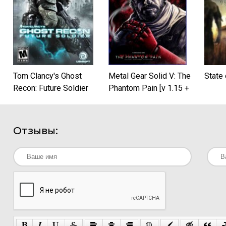
Tom Clancy's Ghost
Metal Gear Solid V: The
State
Recon: Future Soldier
Phantom Pain [v 1.15 +
(2012)
DLCs] (2015) PC |
RePack от xatab
Отзывы: