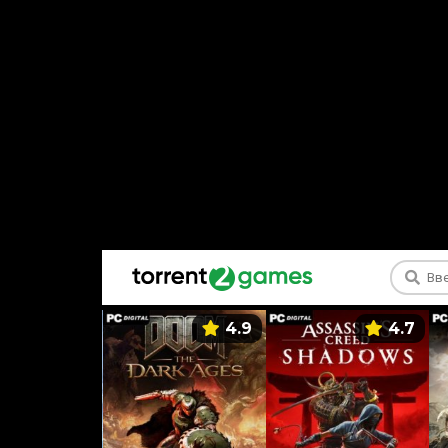
5.9
4.9
4.7