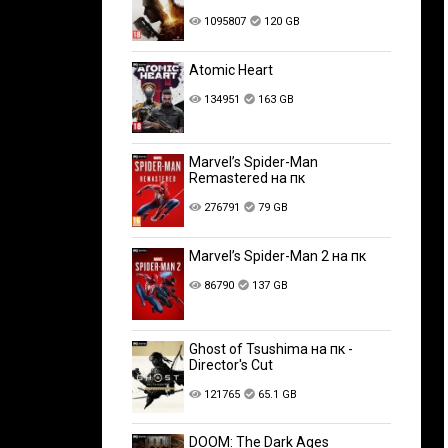
1095807
120 GB
Atomic Heart
134951
163 GB
Marvel’s Spider-Man
Remastered на пк
276791
79 GB
Marvel’s Spider-Man 2 на пк
86790
137 GB
Ghost of Tsushima на пк -
Director's Cut
121765
65.1 GB
DOOM: The Dark Ages