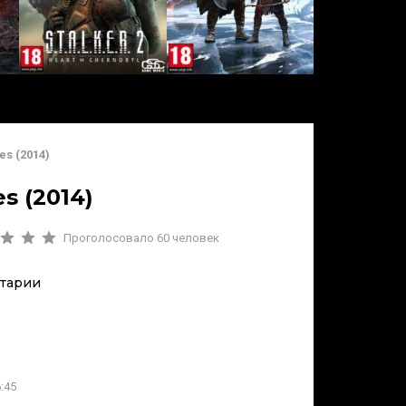
es (2014)
s (2014)
Проголосовало
60
человек
тарии
:45