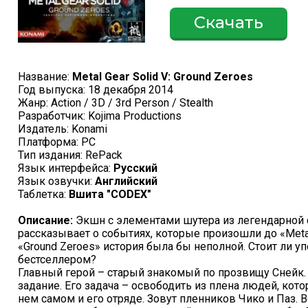
Скачать
Название:
Metal Gear Solid V: Ground Zeroes
Год выпуска: 18 декабря 2014
Жанр: Action / 3D / 3rd Person / Stealth
Разработчик: Kojima Productions
Издатель: Konami
Платформа: PC
Тип издания: RePack
Язык интерфейса:
Русский
Язык озвучки:
Английский
Таблетка:
Вшита "CODEX"
Описание:
Экшн с элементами шутера из легендарной се
рассказывает о событиях, которые произошли до «Metal 
«Ground Zeroes» история была бы неполной. Стоит ли упо
бестселлером?
Главный герой – старый знакомый по прозвищу Снейк. Д
задание. Его задача – освободить из плена людей, ко
нем самом и его отряде. Зовут пленников Чико и Паз. В