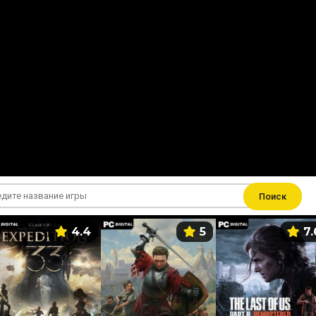
Поиск
4.4
5
7.