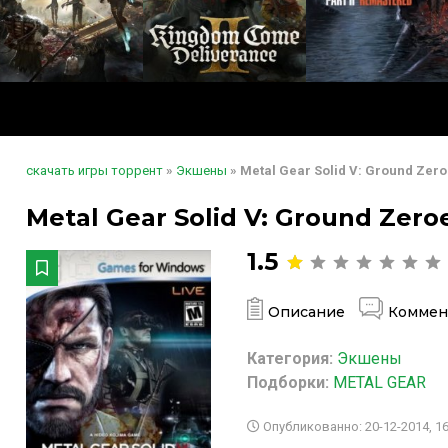
скачать игры торрент
»
Экшены
» Metal Gear Solid V: Ground Zero
Metal Gear Solid V: Ground Zeroe
1.5
Описание
Коммен
Категория:
Экшены
Подборки:
METAL GEAR
Опубликованно: 20-12-2014, 16