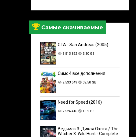
Самые скачиваемые
GTA - San Andreas (2005)
3 513 892
3.30 GB
Симс 4 все дополнения
2 533 549
32.50 GB
Need for Speed (2016)
2 524 416
13.2 GB
Ведьмак 3: Дикая Охота / The
Witcher 3: Wild Hunt - Complete