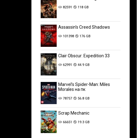
82591
118 GB
Assassin's Creed Shadows
101398
176 GB
Clair Obscur: Expedition 33
62991
44.9 GB
Marvel’s Spider-Man: Miles
Morales на пк
78757
56.8 GB
Scrap Mechanic
66651
19.3 GB