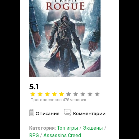
5.1
Проголосовало
478
человек
Описание
Комментарии
Категория:
Топ игры
/
Экшены
/
RPG
/
Assassins Creed