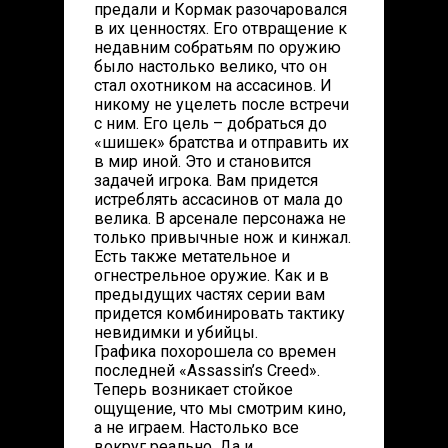
предали и Кормак разочаровался
в их ценностях. Его отвращение к
недавним собратьям по оружию
было настолько велико, что он
стал охотником на ассасинов. И
никому не уцелеть после встречи
с ним. Его цель – добраться до
«шишек» братства и отправить их
в мир иной. Это и становится
задачей игрока. Вам придется
истреблять ассасинов от мала до
велика. В арсенале персонажа не
только привычные нож и кинжал.
Есть также метательное и
огнестрельное оружие. Как и в
предыдущих частях серии вам
придется комбинировать тактику
невидимки и убийцы.
Графика похорошела со времен
последней «Assassin’s Creed».
Теперь возникает стойкое
ощущение, что мы смотрим кино,
а не играем. Настолько все
вокруг реально. Да и