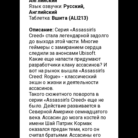
Английский
Язык озвучки:
Русский,
Английский
Таблетка:
Вшита (АLI213)
Описание:
Серия «Assassin’s
Creed» стала легендарной задолго
до выхода этой части. Многие
геймеры с замиранием сердца
следили за анонсами Ubisoft.
Какие еще напасти придумают
разработчики клану ассасинов? И
вот на рынок вышла «Assassin’s
Creed: Rogue» - классический
экшн о жизни и деятельности
ассасинов.
Такого сюжетного поворота в
серии «Assassin’s Creed» еще не
было. Действие развивается в
Северной Америке семнадцатого
века. Ассасин до мозга костей по
имени Шай Патрик Кормак
оказался предан теми, кого он
считал братьями. Ассасины его