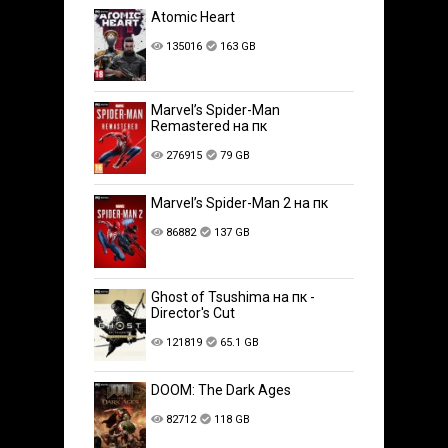
Atomic Heart
135016
163 GB
Marvel’s Spider-Man
Remastered на пк
276915
79 GB
Marvel’s Spider-Man 2 на пк
86882
137 GB
Ghost of Tsushima на пк -
Director's Cut
121819
65.1 GB
DOOM: The Dark Ages
82712
118 GB