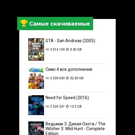
Самые скачиваемые
GTA - San Andreas (2005)
3 514 159
3.30 GB
Симс 4 все дополнения
2 533 643
32.50 GB
Need for Speed (2016)
2 524 521
13.2 GB
Ведьмак 3: Дикая Охота / The
Witcher 3: Wild Hunt - Complete
Edition