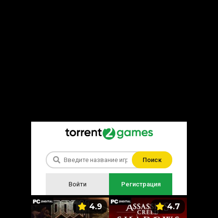
Поиск
Войти
Регистрация
5.9
4.9
4.7