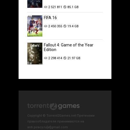
2 521 811
85.1 GB
FIFA 16
2 450 355
19.4 GB
Fallout 4: Game of the Year
Edition
2 298 414
21.97 GB
Copyright © Torrent2Games.net Претензии
правообладателя принимаются на
anti.piracy.ru[at]gmail.com