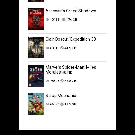
Assassin's Creed Shadows
101551
176 GB
Clair Obscur: Expedition 33
63111
44.9 GB
Marvel’s Spider-Man: Miles
Morales на пк
78828
56.8 GB
Scrap Mechanic
66720
19.3 GB