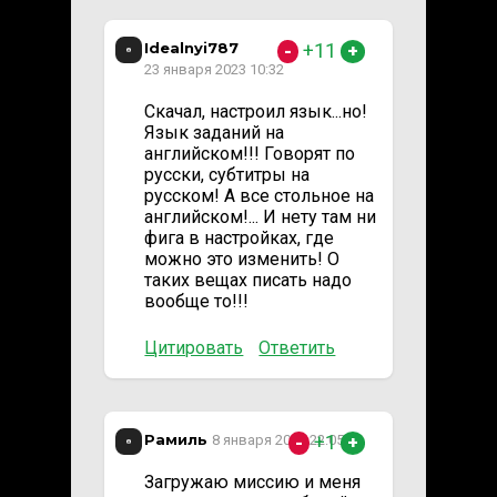
Idealnyi787
+11
-
+
23 января 2023 10:32
Скачал, настроил язык...но!
Язык заданий на
английском!!! Говорят по
русски, субтитры на
русском! А все стольное на
английском!... И нету там ни
фига в настройках, где
можно это изменить! О
таких вещах писать надо
вообще то!!!
Цитировать
Ответить
Рамиль
+1
8 января 2026 22:05
-
+
Загружаю миссию и меня