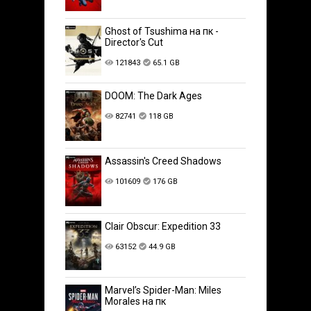
Ghost of Tsushima на пк -
Director's Cut
121843
65.1 GB
DOOM: The Dark Ages
82741
118 GB
Assassin's Creed Shadows
101609
176 GB
Clair Obscur: Expedition 33
63152
44.9 GB
Marvel’s Spider-Man: Miles
Morales на пк