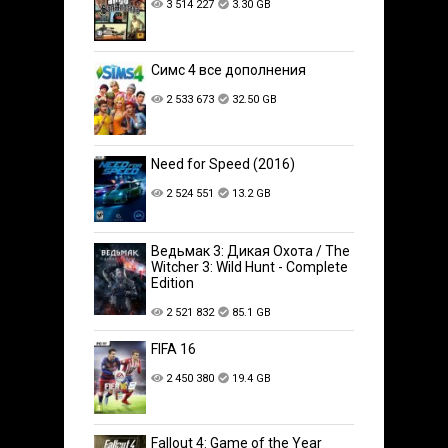
3 514 227
3.30 GB
Симс 4 все дополнения
2 533 673
32.50 GB
Need for Speed (2016)
2 524 551
13.2 GB
Ведьмак 3: Дикая Охота / The
Witcher 3: Wild Hunt - Complete
Edition
2 521 832
85.1 GB
FIFA 16
2 450 380
19.4 GB
Fallout 4: Game of the Year