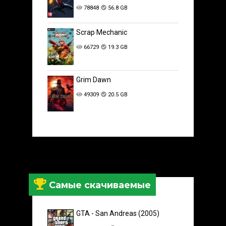
78848
56.8 GB
Scrap Mechanic
66729
19.3 GB
Grim Dawn
49309
20.5 GB
Самые скачиваемые
GTA - San Andreas (2005)