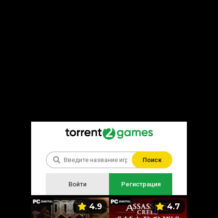
Поиск
Войти
Регистрация
5.9
4.9
4.7