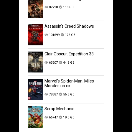
82798
118 GB
Assassin's Creed Shadows
101699
176 GB
Clair Obscur: Expedition 33
63207
44.9 GB
Marvel’s Spider-Man: Miles
Morales на пк
78887
56.8 GB
Scrap Mechanic
66747
19.3 GB