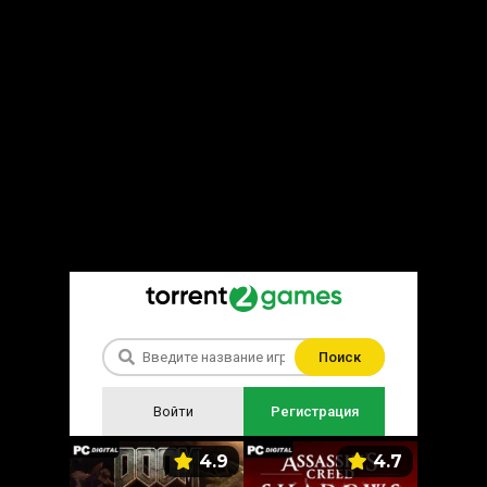
Поиск
Войти
Регистрация
5.9
4.9
4.7