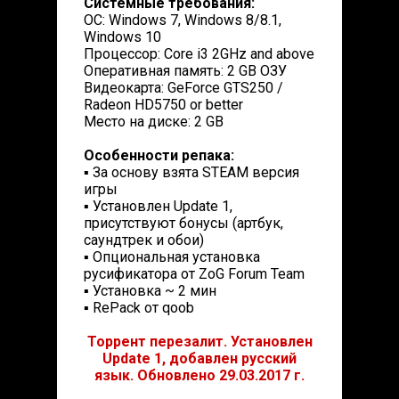
Системные требования:
ОС: Windows 7, Windows 8/8.1,
Windows 10
Процессор: Core i3 2GHz and above
Оперативная память: 2 GB ОЗУ
Видеокарта: GeForce GTS250 /
Radeon HD5750 or better
Место на диске: 2 GB
Особенности репака:
▪ За основу взята STEAM версия
игры
▪ Установлен Update 1,
присутствуют бонусы (артбук,
саундтрек и обои)
▪ Опциональная установка
русификатора от ZoG Forum Team
▪ Установка ~ 2 мин
▪ RePack от qoob
Торрент перезалит. Установлен
Update 1, добавлен русский
язык. Обновлено 29.03.2017 г.