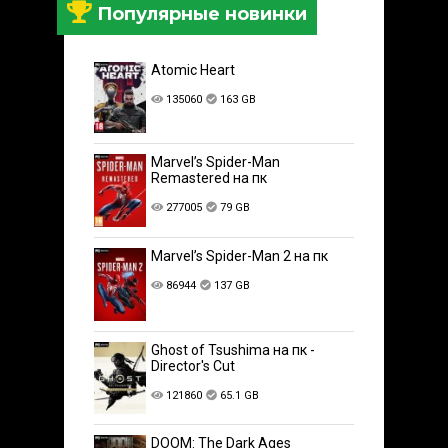
Популярные новинки
Atomic Heart
135060
163 GB
Marvel’s Spider-Man
Remastered на пк
277005
79 GB
Marvel’s Spider-Man 2 на пк
86944
137 GB
Ghost of Tsushima на пк -
Director's Cut
121860
65.1 GB
DOOM: The Dark Ages