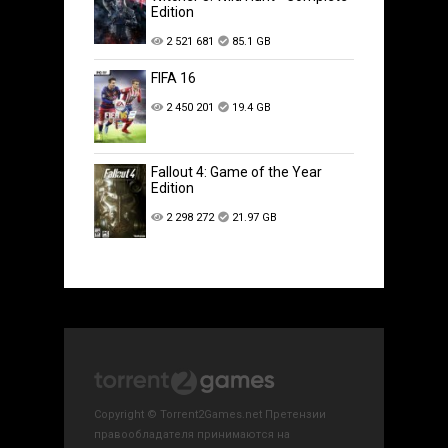
Edition
2 521 681
85.1 GB
FIFA 16
2 450 201
19.4 GB
Fallout 4: Game of the Year
Edition
2 298 272
21.97 GB
Copyright © Torrent2Games.net Претензии
правообладателя принимаются на