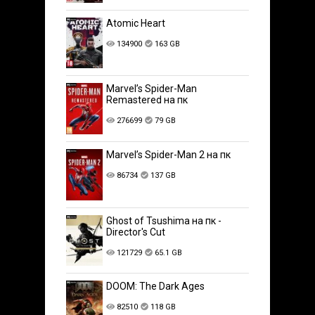
Atomic Heart
134900
163 GB
Marvel’s Spider-Man
Remastered на пк
276699
79 GB
Marvel’s Spider-Man 2 на пк
86734
137 GB
Ghost of Tsushima на пк -
Director's Cut
121729
65.1 GB
DOOM: The Dark Ages
82510
118 GB