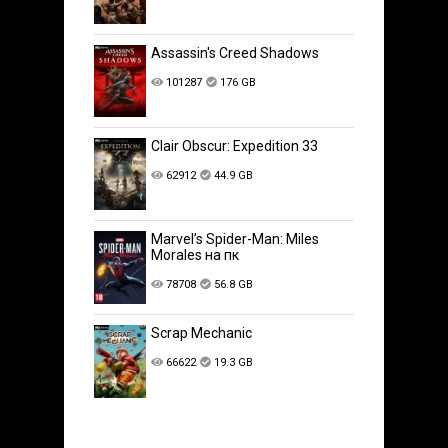
Assassin's Creed Shadows
101287
176 GB
Clair Obscur: Expedition 33
62912
44.9 GB
Marvel’s Spider-Man: Miles
Morales на пк
78708
56.8 GB
Scrap Mechanic
66622
19.3 GB