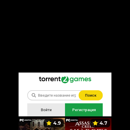
Поиск
Войти
Регистрация
5.9
4.9
4.7