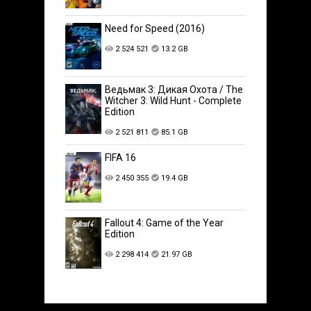
Need for Speed (2016)
2 524 521
13.2 GB
Ведьмак 3: Дикая Охота / The
Witcher 3: Wild Hunt - Complete
Edition
2 521 811
85.1 GB
FIFA 16
2 450 355
19.4 GB
Fallout 4: Game of the Year
Edition
2 298 414
21.97 GB