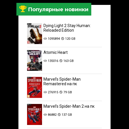
Популярные новинки
Dying Light 2 Stay Human:
Reloaded Edition
1095894
120 GB
Atomic Heart
135016
163 GB
Marvel’s Spider-Man
Remastered на пк
276915
79 GB
Marvel’s Spider-Man 2 на пк
86882
137 GB