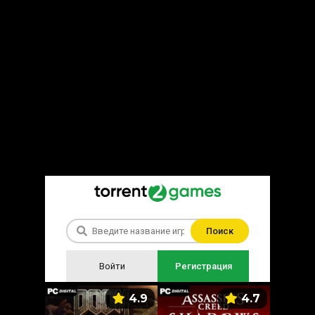
Поиск
Войти
Регистрация
5.9
4.9
4.7