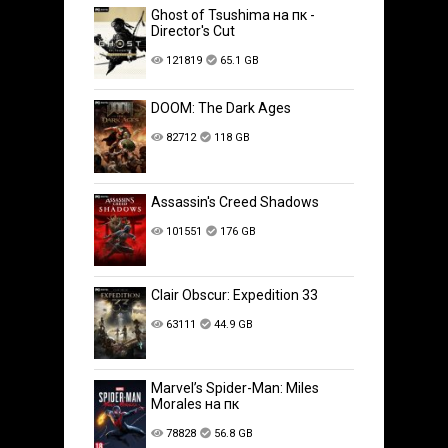
Ghost of Tsushima на пк -
Director's Cut
121819
65.1 GB
DOOM: The Dark Ages
82712
118 GB
Assassin's Creed Shadows
101551
176 GB
Clair Obscur: Expedition 33
63111
44.9 GB
Marvel’s Spider-Man: Miles
Morales на пк
78828
56.8 GB