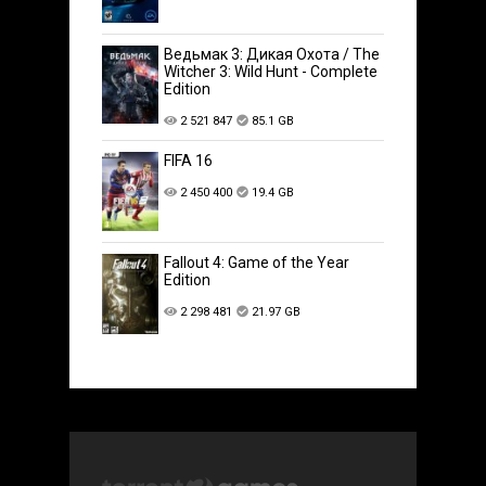
Ведьмак 3: Дикая Охота / The
Witcher 3: Wild Hunt - Complete
Edition
2 521 847
85.1 GB
FIFA 16
2 450 400
19.4 GB
Fallout 4: Game of the Year
Edition
2 298 481
21.97 GB