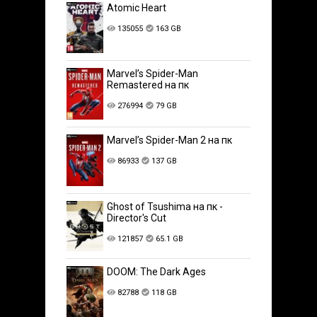
Atomic Heart
135055
163 GB
Marvel’s Spider-Man
Remastered на пк
276994
79 GB
Marvel’s Spider-Man 2 на пк
86933
137 GB
Ghost of Tsushima на пк -
Director's Cut
121857
65.1 GB
DOOM: The Dark Ages
82788
118 GB