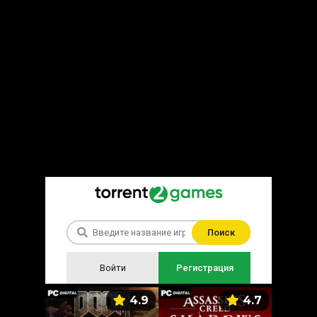
Поиск
Войти
Регистрация
5.9
4.9
4.7