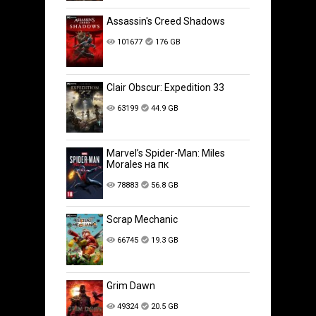
Assassin's Creed Shadows
101677
176 GB
Clair Obscur: Expedition 33
63199
44.9 GB
Marvel’s Spider-Man: Miles
Morales на пк
78883
56.8 GB
Scrap Mechanic
66745
19.3 GB
Grim Dawn
49324
20.5 GB