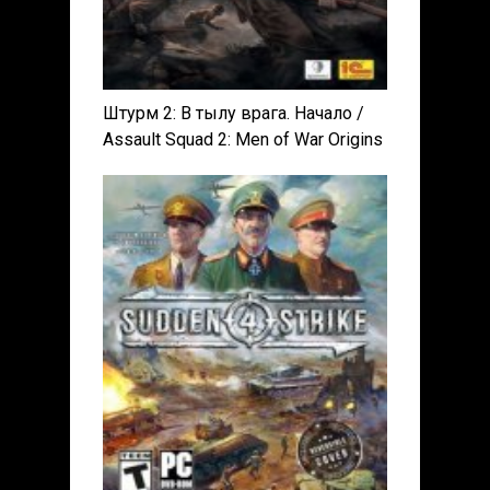
Штурм 2: В тылу врага. Начало /
Assault Squad 2: Men of War Origins
[v 3.262.0 + DLCs] (2016) PC |
RePack от xatab