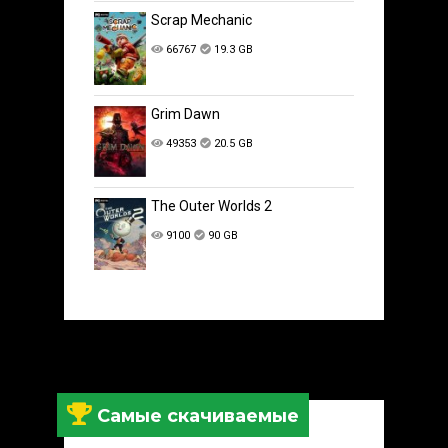
Scrap Mechanic
66767
19.3 GB
Grim Dawn
49353
20.5 GB
The Outer Worlds 2
9100
90 GB
Самые скачиваемые