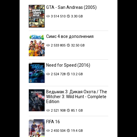
GTA - San Andreas (2005)
3 514 510
3.30 GB
Симс 4 все дополнения
2 533 805
32.50 GB
Need for Speed (2016)
2 524 728
13.2 GB
Ведьмак 3: Дикая Охота / The
Witcher 3: Wild Hunt - Complete
Edition
2 521 908
85.1 GB
FIFA 16
2 450 504
19.4 GB