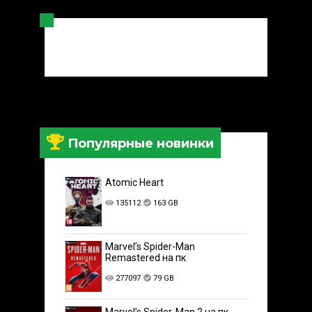
Популярные новинки
Atomic Heart
135112
163 GB
Marvel’s Spider-Man
Remastered на пк
277097
79 GB