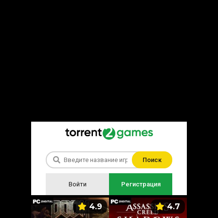
Поиск
Войти
Регистрация
5.9
4.9
4.7