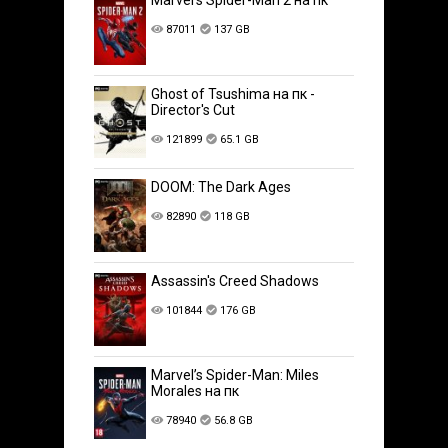
Marvel’s Spider-Man 2 на пк
87011
137 GB
Ghost of Tsushima на пк -
Director's Cut
121899
65.1 GB
DOOM: The Dark Ages
82890
118 GB
Assassin's Creed Shadows
101844
176 GB
Marvel’s Spider-Man: Miles
Morales на пк
78940
56.8 GB