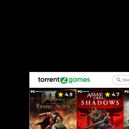
5.9
4.9
4.7