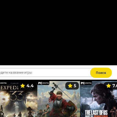
Поиск
4.4
5
7.