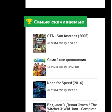
Самые скачиваемые
GTA - San Andreas (2005)
3 514 393
3.30 GB
Симс 4 все дополнения
2 533 737
32.50 GB
Need for Speed (2016)
2 524 630
13.2 GB
Ведьмак 3: Дикая Охота / The
Witcher 3: Wild Hunt - Complete