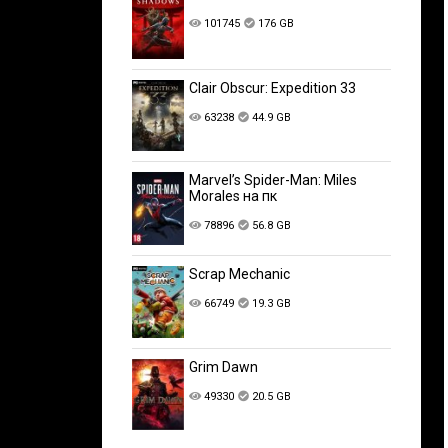
101745
176 GB
Clair Obscur: Expedition 33
63238
44.9 GB
Marvel’s Spider-Man: Miles
Morales на пк
78896
56.8 GB
Scrap Mechanic
66749
19.3 GB
Grim Dawn
49330
20.5 GB