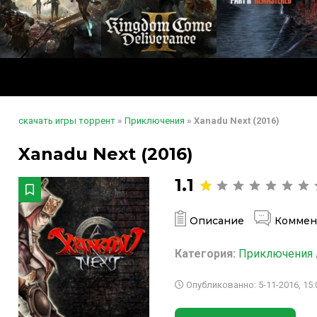
скачать игры торрент
»
Приключения
» Xanadu Next (2016)
Xanadu Next (2016)
1.1
Описание
Коммен
Категория:
Приключения
Опубликованно: 5-11-2016, 15: