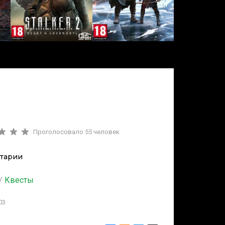
Проголосовало
55
человек
тарии
/
Квесты
03