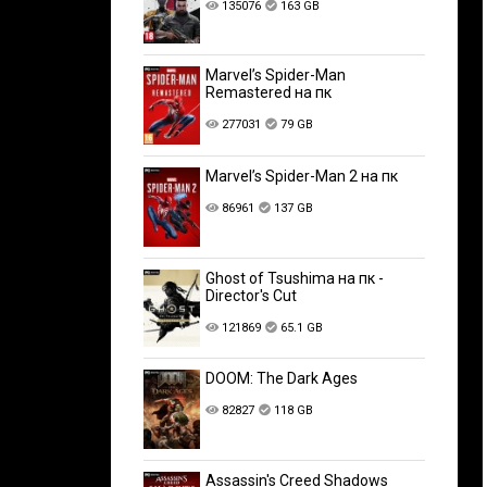
135076
163 GB
Marvel’s Spider-Man
Remastered на пк
277031
79 GB
Marvel’s Spider-Man 2 на пк
86961
137 GB
Ghost of Tsushima на пк -
Director's Cut
121869
65.1 GB
DOOM: The Dark Ages
82827
118 GB
Assassin's Creed Shadows