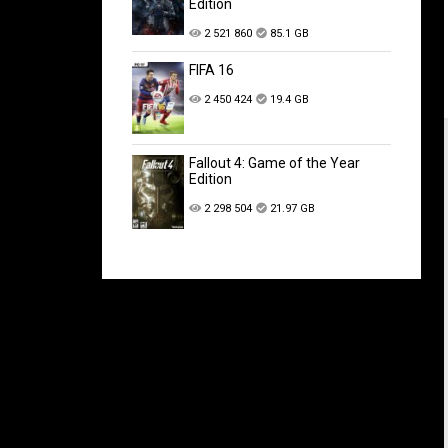
Edition
2 521 860
85.1 GB
FIFA 16
2 450 424
19.4 GB
Fallout 4: Game of the Year
Edition
2 298 504
21.97 GB