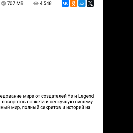
707 MB
4 548
ледование мира от создателей Ys и Legend
х поворотов сюжета и нескучную систему
нный мир, полный секретов и историй из