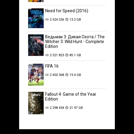
Need for Speed (2016)
2 524 536
13.2 GB
Ведьмак 3: Дикая Охота / The
Witcher 3: Wild Hunt - Complete
Edition
2 521 823
85.1 GB
FIFA 16
2 450 368
19.4 GB
Fallout 4: Game of the Year
Edition
2 298 434
21.97 GB