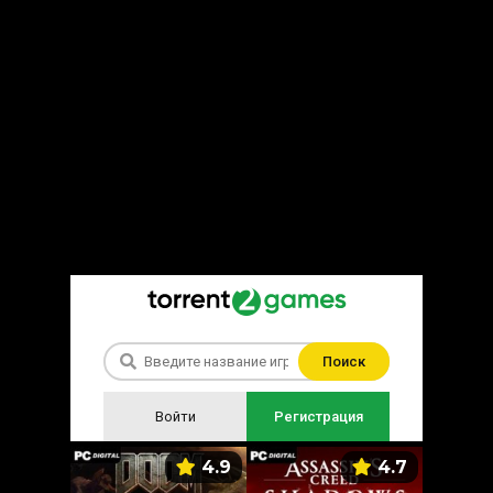
Поиск
Войти
Регистрация
5.9
4.9
4.7