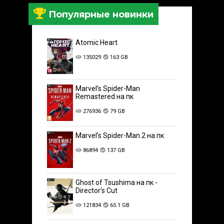
Популярные новинки
Atomic Heart
135029
163 GB
Marvel’s Spider-Man
Remastered на пк
276936
79 GB
Marvel’s Spider-Man 2 на пк
86894
137 GB
Ghost of Tsushima на пк -
Director's Cut
121834
65.1 GB