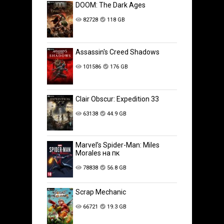
DOOM: The Dark Ages
82728
118 GB
Assassin's Creed Shadows
101586
176 GB
Clair Obscur: Expedition 33
63138
44.9 GB
Marvel’s Spider-Man: Miles
Morales на пк
78838
56.8 GB
Scrap Mechanic
66721
19.3 GB