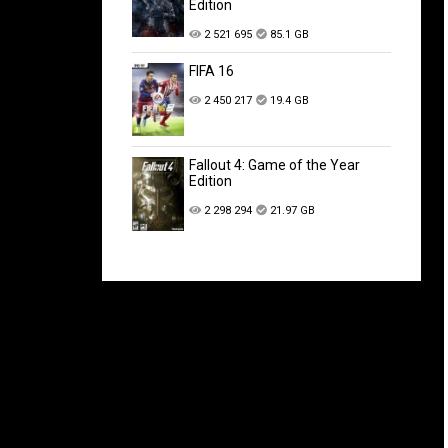
Edition
2 521 695
85.1 GB
FIFA 16
2 450 217
19.4 GB
Fallout 4: Game of the Year
Edition
2 298 294
21.97 GB