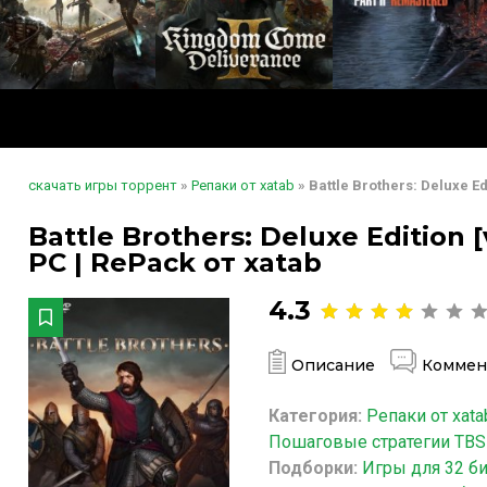
скачать игры торрент
»
Репаки от xatab
» Battle Brothers: Deluxe Ed
Battle Brothers: Deluxe Edition [v
PC | RePack от xatab
4.3
Описание
Коммен
Категория:
Репаки от xata
Пошаговые стратегии TBS
Подборки:
Игры для 32 б