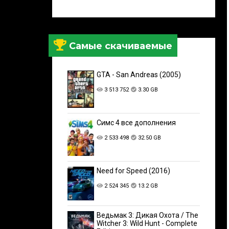
Самые скачиваемые
GTA - San Andreas (2005)
3 513 752
3.30 GB
Симс 4 все дополнения
2 533 498
32.50 GB
Need for Speed (2016)
2 524 345
13.2 GB
Ведьмак 3: Дикая Охота / The
Witcher 3: Wild Hunt - Complete