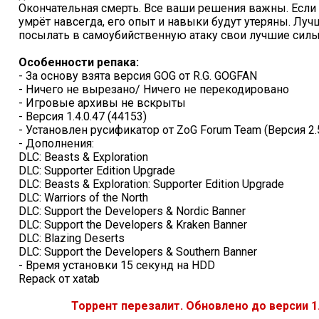
Окончательная смерть. Все ваши решения важны. Если 
умрёт навсегда, его опыт и навыки будут утеряны. Лу
посылать в самоубийственную атаку свои лучшие силы
Особенности репака:
- За основу взята версия GOG от R.G. GOGFAN
- Ничего не вырезано/ Ничего не перекодировано
- Игровые архивы не вскрыты
- Версия 1.4.0.47 (44153)
- Установлен русификатор от ZoG Forum Team (Версия 2.5
- Дополнения:
DLC: Beasts & Exploration
DLC: Supporter Edition Upgrade
DLC: Beasts & Exploration: Supporter Edition Upgrade
DLC: Warriors of the North
DLC: Support the Developers & Nordic Banner
DLC: Support the Developers & Kraken Banner
DLC: Blazing Deserts
DLC: Support the Developers & Southern Banner
- Время установки 15 секунд на HDD
Repack от xatab
Торрент перезалит. Обновлено до версии 1.4