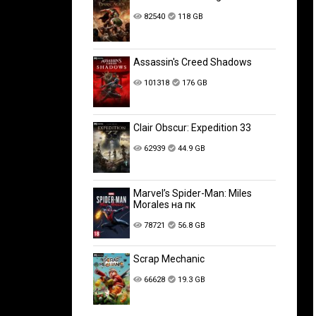
82540
118 GB
Assassin's Creed Shadows
101318
176 GB
Clair Obscur: Expedition 33
62939
44.9 GB
Marvel’s Spider-Man: Miles
Morales на пк
78721
56.8 GB
Scrap Mechanic
66628
19.3 GB