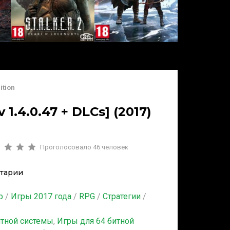
ition
 1.4.0.47 + DLCs] (2017)
Проголосовало
46
человек
тарии
b
/
Игры 2017 года
/
RPG
/
Стратегии
/
итной системы
,
Игры для 64 битной