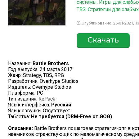
системы
,
Игры для слабых
TBS
,
Стратегии для слабы
Опубликованно: 25-01-2021, 13
Скачать
Название:
Battle Brothers
Год выпуска: 24 марта 2017
Жанр: Strategy, TBS, RPG
Разработчик: Overhype Studios
Издатель: Overhype Studios
Платформа: PC
Тип издания: RePack
Язык интерфейса:
Русский
Язык озвучки: Отсутствует
Таблетка:
Не требуется (DRM-Free от GOG)
Описание:
Battle Brothers пошаговая стратегия-рпг в к
наемников странствующих по маломагическому средне