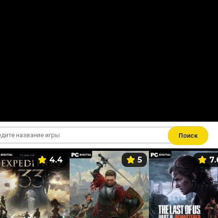
Поиск
4.4
5
7.