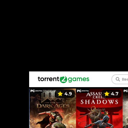
5.9
4.9
4.7