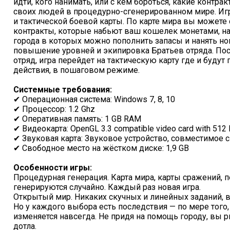
идти, кого нанимать, или с кем бороться, какие контрак
своих людей в процедурно-сгенерированном мире. Игра
и тактической боевой карты. По карте мира вы можете
контракты, которые набьют ваш кошелек монетами, на
города в которых можно пополнить запасы и нанять н
повышение уровней и экипировка Братьев отряда. Пос
отряд, игра перейдет на тактическую карту где и буд
действия, в пошаговом режиме.
Системные требования:
✔ Операционная система: Windows 7, 8, 10
✔ Процессор: 1.2 Ghz
✔ Оперативная память: 1 GB RAM
✔ Видеокарта: OpenGL 3.3 compatible video card with 512
✔ Звуковая карта: Звуковое устройство, совместимое с
✔ Свободное место на жёстком диске: 1,9 GB
Особенности игры:
Процедурная генерация. Карта мира, карты сражений,
генерируются случайно. Каждый раз новая игра.
Открытый мир. Никаких скучных и линейных заданий, в
Но у каждого выбора есть последствия — по мере того,
изменяется навсегда. Не придя на помощь городу, вы
дотла.