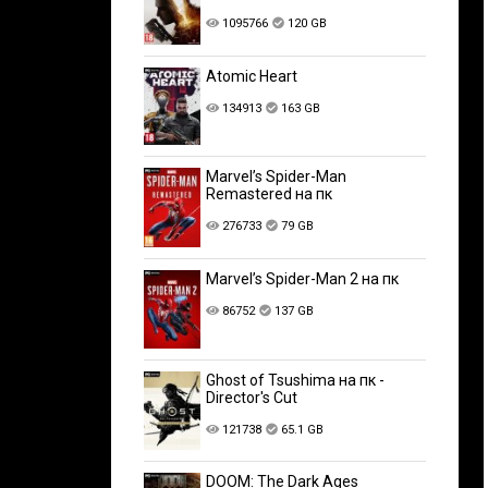
1095766
120 GB
Atomic Heart
134913
163 GB
Marvel’s Spider-Man
Remastered на пк
276733
79 GB
Marvel’s Spider-Man 2 на пк
86752
137 GB
Ghost of Tsushima на пк -
Director's Cut
121738
65.1 GB
DOOM: The Dark Ages