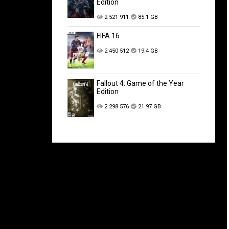
Edition
2 521 911
85.1 GB
FIFA 16
2 450 512
19.4 GB
Fallout 4: Game of the Year
Edition
2 298 576
21.97 GB