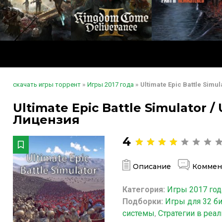
скачать игры торрент
»
Игры 2017 года
» Ultimate Epic Battle Simul
Ultimate Epic Battle Simulator / U
Лицензия
4
Описание
Коммен
Категория:
Игры 2017 год
Подборки:
Игры для 32 б
системы
,
Стратегии в реа