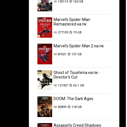
135114
163 GB
Marvel’s Spider-Man
Remastered на пк
277109
79 GB
Marvel’s Spider-Man 2 на пк
87021
137 GB
Ghost of Tsushima на пк -
Director's Cut
121907
65.1 GB
DOOM: The Dark Ages
82899
118 GB
Assassin's Creed Shadows