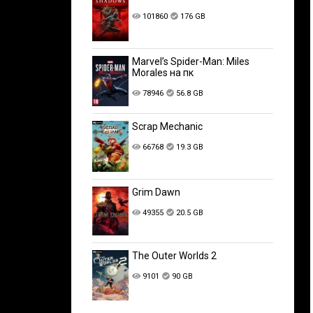
101860
176 GB
Marvel’s Spider-Man: Miles
Morales на пк
78946
56.8 GB
Scrap Mechanic
66768
19.3 GB
Grim Dawn
49355
20.5 GB
The Outer Worlds 2
9101
90 GB