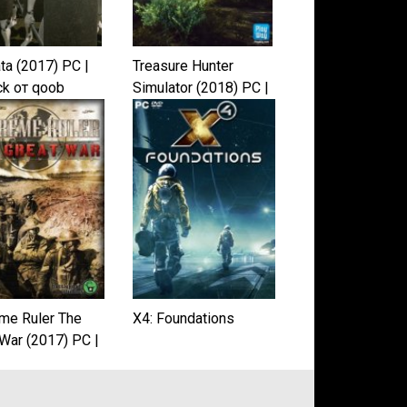
ta (2017) PC |
Treasure Hunter
k от qoob
Simulator (2018) PC |
Лицензия
me Ruler The
X4: Foundations
 War (2017) PC |
нзия