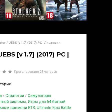
ator / UEBS [v 1.7] (2017) PC | Лицензия
EBS [v 1.7] (2017) PC |
Проголосовало
28
человек
тарии
а
/
Стратегии
/
Симуляторы
итной системы
,
Игры для 64 битной
льном времени RTS
,
Ultimate Epic Battle