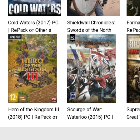
Cold Waters (2017) PC
Shieldwall Chronicles:
Forma
| RePack от Other s
Swords of the North
RePac
(2018) PC | Лицензия
Hero of the Kingdom III
Scourge of War:
Supre
(2018) PC | RePack от
Waterloo (2015) PC |
Great
Other s
Лицензия
Лице