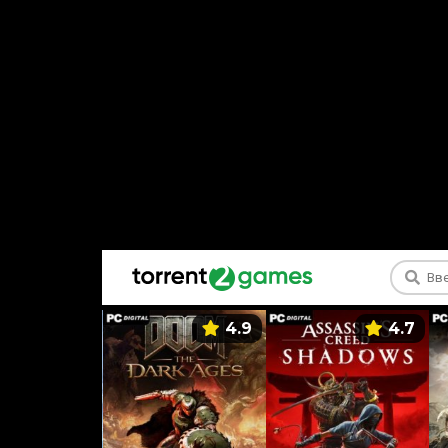
5.9
4.9
4.7