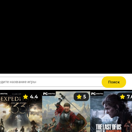
Поиск
4.4
5
7.