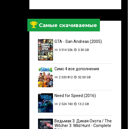
Самые скачиваемые
GTA - San Andreas (2005)
3 514 536
3.30 GB
Симс 4 все дополнения
2 533 812
32.50 GB
Need for Speed (2016)
2 524 740
13.2 GB
Ведьмак 3: Дикая Охота / The
Witcher 3: Wild Hunt - Complete