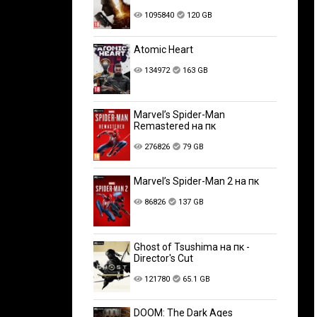
1095840
120 GB
Atomic Heart
134972
163 GB
Marvel’s Spider-Man
Remastered на пк
276826
79 GB
Marvel’s Spider-Man 2 на пк
86826
137 GB
Ghost of Tsushima на пк -
Director's Cut
121780
65.1 GB
DOOM: The Dark Ages