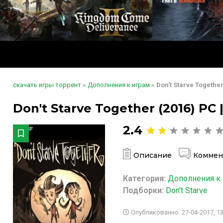
скачать игры торрент
»
Дополнения к играм
» Don't Starve Togethe
Don't Starve Together (2016) PC
2.4
Описание
Коммен
Категория:
Дополнения к
Подборки:
Don't Starve
Опубликованно: 27-04-2017, 13