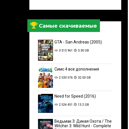
Самые скачиваемые
GTA - San Andreas (2005)
3 513 961
3.30 GB
Симс 4 все дополнения
2 533 576
32.50 GB
Need for Speed (2016)
2 524 451
13.2 GB
Ведьмак 3: Дикая Охота / The
Witcher 3: Wild Hunt - Complete