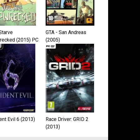
Starve
GTA - San Andreas
recked (2015) PC
(2005)
ензия
nt Evil 6 (2013)
Race Driver: GRID 2
(2013)