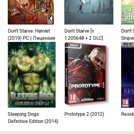
Don't Starve: Hamlet
Don't Starve [v
Don't 
(2019) PC | Лицензия
1.205648 + 2 DLC]
Shipw
(2013) PC | RePack от
| Лиц
Decepticon
Sleeping Dogs:
Prototype 2 (2012)
Reside
Definitive Edition (2014)