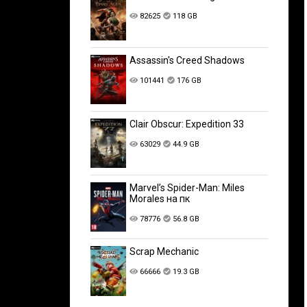
82625
118 GB
Assassin's Creed Shadows
101441
176 GB
Clair Obscur: Expedition 33
63029
44.9 GB
Marvel’s Spider-Man: Miles
Morales на пк
78776
56.8 GB
Scrap Mechanic
66666
19.3 GB