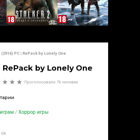
r (2016) PC | RePack by Lonely One
 | RePack by Lonely One
Проголосовало
76
человек
тарии
 играм
/
Хоррор игры
:04