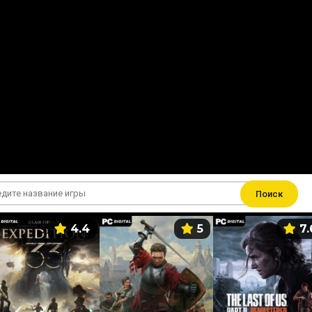
Поиск
4.4
5
7.