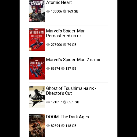
Atomic Heart
135006
163 GB
Marvel’s Spider-Man
Remastered на пк
276906
79 GB
Marvel’s Spider-Man 2 на пк
86874
137 GB
Ghost of Tsushima на пк -
Director's Cut
121817
65.1 GB
DOOM: The Dark Ages
82694
118 GB