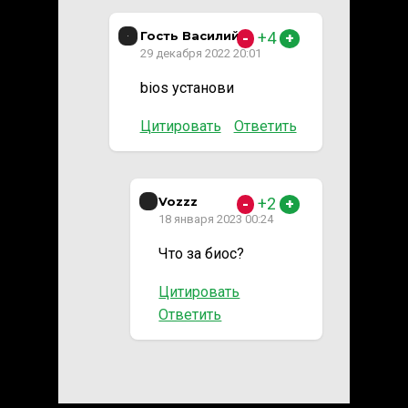
Гость Василий
+4
-
+
29 декабря 2022 20:01
bios установи
Цитировать
Ответить
Vozzz
+2
-
+
18 января 2023 00:24
Что за биос?
Цитировать
Ответить