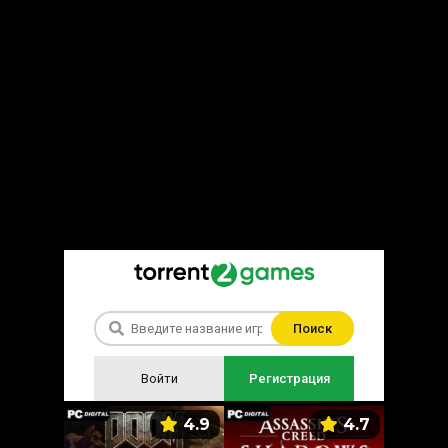
Поиск
Войти
Регистрация
5.9
4.9
4.7