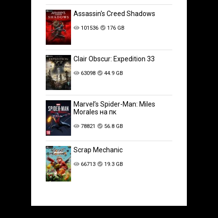
Assassin's Creed Shadows
101536
176 GB
Clair Obscur: Expedition 33
63098
44.9 GB
Marvel’s Spider-Man: Miles
Morales на пк
78821
56.8 GB
Scrap Mechanic
66713
19.3 GB