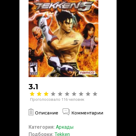
3.1
Проголосовало
116
человек
Описание
Комментарии
Категория:
Аркады
Подборки:
Tekken