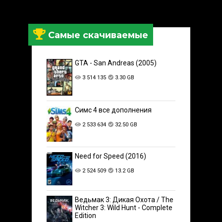
Самые скачиваемые
GTA - San Andreas (2005)
3 514 135
3.30 GB
Симс 4 все дополнения
2 533 634
32.50 GB
Need for Speed (2016)
2 524 509
13.2 GB
Ведьмак 3: Дикая Охота / The
Witcher 3: Wild Hunt - Complete
Edition