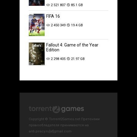
2 521 807
85.1 GB
FIFA 16
2 450 349
19.4 GB
Fallout 4: Game of the Year
Edition
2 298 405
21.97 GB
Copyright © Torrent2Games.net Претензии
правообладателя принимаются на
anti.piracy.ru[at]gmail.com