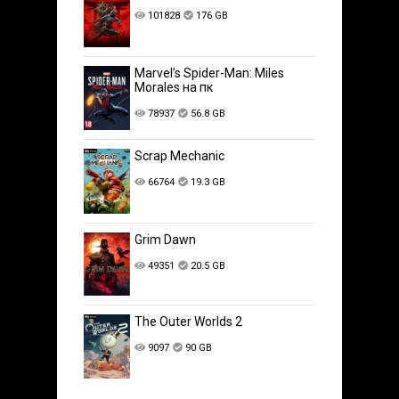
101828
176 GB
Marvel’s Spider-Man: Miles
Morales на пк
78937
56.8 GB
Scrap Mechanic
66764
19.3 GB
Grim Dawn
49351
20.5 GB
The Outer Worlds 2
9097
90 GB