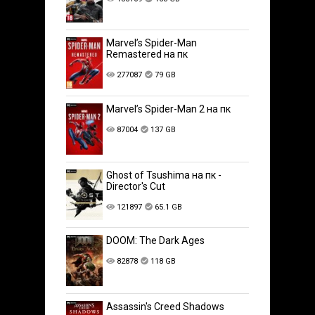
Marvel’s Spider-Man
Remastered на пк
277087
79 GB
Marvel’s Spider-Man 2 на пк
87004
137 GB
Ghost of Tsushima на пк -
Director's Cut
121897
65.1 GB
DOOM: The Dark Ages
82878
118 GB
Assassin's Creed Shadows