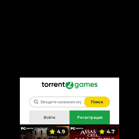
Поиск
Войти
Регистрация
5.9
4.9
4.7