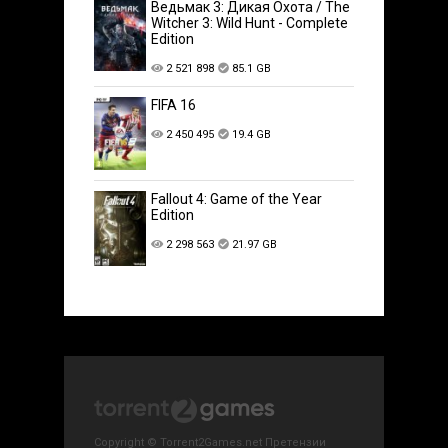
Ведьмак 3: Дикая Охота / The
Witcher 3: Wild Hunt - Complete
Edition
2 521 898
85.1 GB
FIFA 16
2 450 495
19.4 GB
Fallout 4: Game of the Year
Edition
2 298 563
21.97 GB
Copyright © Torrent2Games.net Претензии