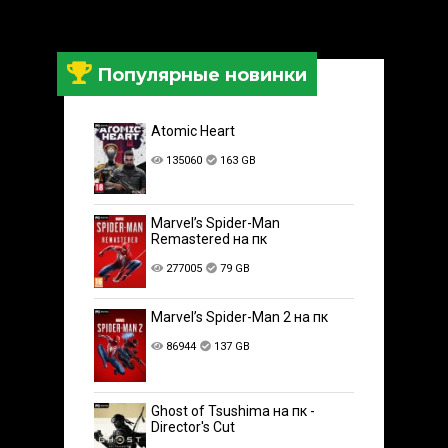
Популярные новинки
Atomic Heart
135060
163 GB
Marvel’s Spider-Man
Remastered на пк
277005
79 GB
Marvel’s Spider-Man 2 на пк
86944
137 GB
Ghost of Tsushima на пк -
Director's Cut