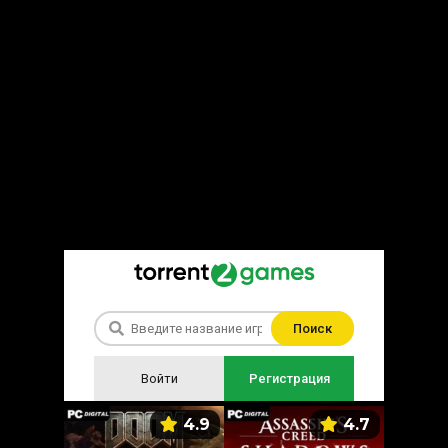
Поиск
Войти
Регистрация
5.9
4.9
4.7