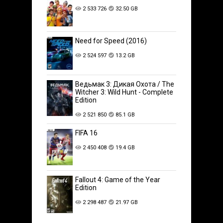
2 533 726
32.50 GB
Need for Speed (2016)
2 524 597
13.2 GB
Ведьмак 3: Дикая Охота / The
Witcher 3: Wild Hunt - Complete
Edition
2 521 850
85.1 GB
FIFA 16
2 450 408
19.4 GB
Fallout 4: Game of the Year
Edition
2 298 487
21.97 GB