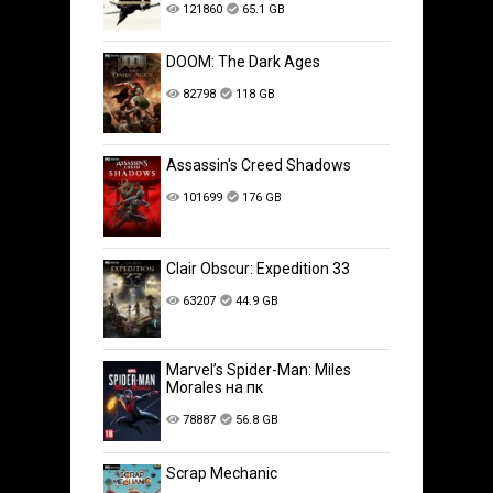
121860
65.1 GB
DOOM: The Dark Ages
82798
118 GB
Assassin's Creed Shadows
101699
176 GB
Clair Obscur: Expedition 33
63207
44.9 GB
Marvel’s Spider-Man: Miles
Morales на пк
78887
56.8 GB
Scrap Mechanic