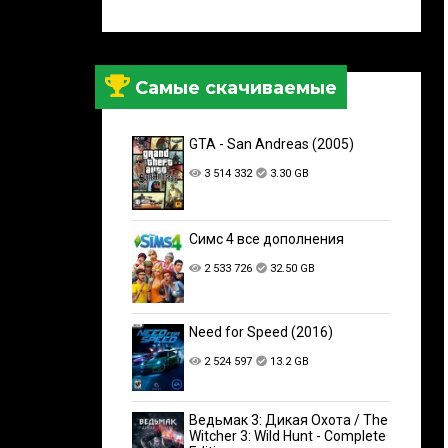
Самые скачиваемые
GTA - San Andreas (2005)
3 514 332
3.30 GB
Симс 4 все дополнения
2 533 726
32.50 GB
Need for Speed (2016)
2 524 597
13.2 GB
Ведьмак 3: Дикая Охота / The
Witcher 3: Wild Hunt - Complete