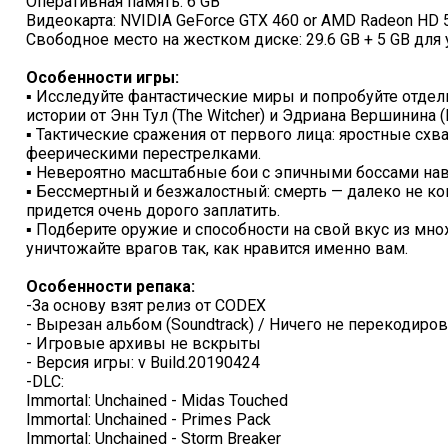
Оперативная память: 6 GB
Видеокарта: NVIDIA GeForce GTX 460 or AMD Radeon HD
Свободное место на жестком диске: 29.6 GB + 5 GB для
Особенности игры:
▪ Исследуйте фантастические миры и попробуйте отде
истории от Энн Тул (The Witcher) и Эдриана Вершинина (Kill
▪ Тактические сражения от первого лица: яростные сх
феерическими перестрелками.
▪ Невероятно масштабные бои с эпичными боссами нав
▪ Бессмертный и безжалостный: смерть — далеко не ко
придется очень дорого заплатить.
▪ Подберите оружие и способности на свой вкус из мн
уничтожайте врагов так, как нравится именно вам.
Особенности репака:
-За основу взят релиз от CODEX
- Вырезан альбом (Soundtrack) / Ничего не перекодиро
- Игровые архивы не вскрыты
- Версия игры: v Build.20190424
-DLC:
Immortal: Unchained - Midas Touched
Immortal: Unchained - Primes Pack
Immortal: Unchained - Storm Breaker