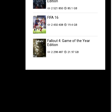
Edition
2 521 850
85.1 GB
FIFA 16
2 450 408
19.4 GB
Fallout 4: Game of the Year
Edition
2 298 487
21.97 GB