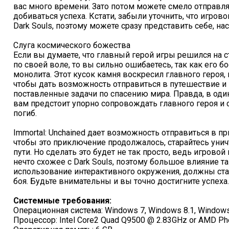
вас много времени. Зато потом можете смело отправл
добиваться успеха. Кстати, забыли уточнить, что игрово
Dark Souls, поэтому можете сразу представить себе, на
Слуга космического божества
Если вы думаете, что главный герой игры решился на
по своей воле, то вы сильно ошибаетесь, так как его б
монолита. Этот кусок камня воскресил главного героя, 
чтобы дать возможность отправиться в путешествие и
поставленные задачи по спасению мира. Правда, в один
вам предстоит упорно сопровождать главного героя и с
погиб.
Immortal: Unchained дает возможность отправиться в п
чтобы это приключение продолжалось, старайтесь унич
пути. Но сделать это будет не так просто, ведь игрово
нечто схожее с Dark Souls, поэтому большое влияние т
использование интерактивного окружения, должны ст
боя. Будьте внимательны и вы точно достигните успеха.
Системные требования:
Операционная система: Windows 7, Windows 8.1, Windows 
Процессор: Intel Core2 Quad Q9500 @ 2.83GHz or AMD Phe