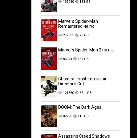
135060
163 GB
Marvel’s Spider-Man
Remastered на пк
277005
79 GB
Marvel’s Spider-Man 2 на пк
86944
137 GB
Ghost of Tsushima на пк -
Director's Cut
121860
65.1 GB
DOOM: The Dark Ages
82798
118 GB
Assassin's Creed Shadows