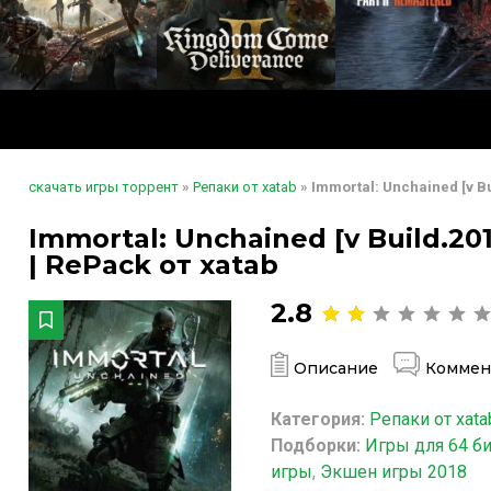
скачать игры торрент
»
Репаки от xatab
» Immortal: Unchained [v Bu
Immortal: Unchained [v Build.20
| RePack от xatab
2.8
Описание
Коммен
Категория:
Репаки от xata
Подборки:
Игры для 64 б
игры
,
Экшен игры 2018