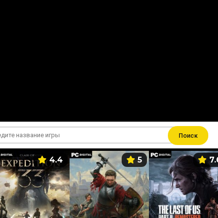
Поиск
4.4
5
7.