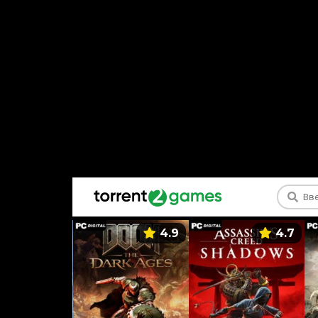
5.9
4.9
4.7