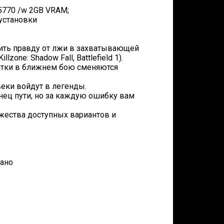
 5770 /w 2GB VRAM;
 установки
лить правду от лжи в захватывающей
zone: Shadow Fall, Battlefield 1).
ватки в ближнем бою сменяются
еки войдут в легенды.
нец пути, но за каждую ошибку вам
ожества доступных вариантов и
вано