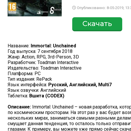
Опубликованно: 8-05-2019, 13:
Скачать
Название:
Immortal: Unchained
Год выпуска: 7 сентября 2018
Жанр: Action, RPG, 3rd-Person, 3D
Разработчик: Toadman Interactive
Издательство: Toadman Interactive
Платформа: PC
Тип издания: RePack
Язык интерфейса:
Русский, Английский, Multi7
Язык озвучки: Английский
Таблетка:
Вшита (CODEX)
Описание:
Immortal: Unchained – новая разработка, кот
по космическим просторам. На этот раз у вас будет в
нескольких мирах, заниматься самыми разными делами и
смущает данная тенденция, то осталось только отправит
глазами. К примеру, вы можете уже прямо сейчас скачат