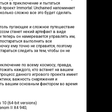
яться в приключение и пытаться
й проект Immortal: Unchained напоминает
сколько сложно все это будет сделать.
 столь пугающее и сложное путешествие
оссом станет некий артефакт в виде
и теперь он намеревается управлять им,
 постараться выполнить все
очку ему точно не справится, поэтому
тараться следить за тем, чтобы он не
риключение по всему космосу, правда,
тожать каждого, кто встанет на вашем
й процесс данного игрового проекта имеет
актики, важность снаряжения и
ать вашим основным фактором во время
10 (64-bit versions)
nom II X4 940;