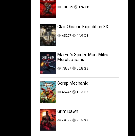
101699
176 GB
Clair Obscur: Expedition 33
63207
44.9 GB
Marvel’s Spider-Man: Miles
Morales на пк
78887
56.8 GB
Scrap Mechanic
66747
19.3 GB
Grim Dawn
49326
20.5 GB