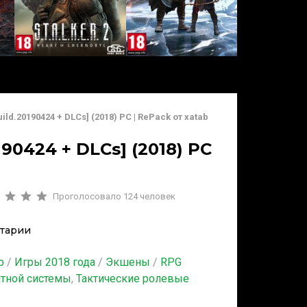
ild.20190424 + DLCs] (2018) PC | RePack от xatab
190424 + DLCs] (2018) PC
Проголосовало
124
человек
тарии
b
/
Игры 2018 года
/
Экшены
/
RPG
итной системы
,
Тактические ролевые