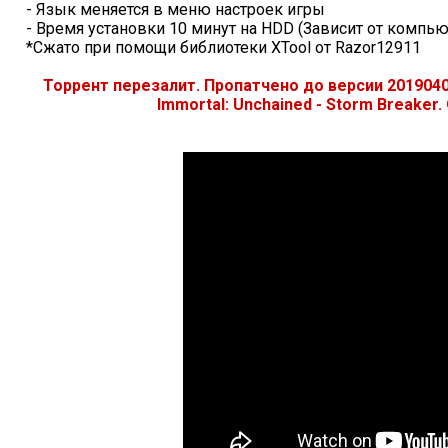
- Язык меняется в меню настроек игры
- Время установки 10 минут на HDD (Зависит от компью
*Сжато при помощи библиотеки XTool от Razor12911
Торрент перезалит. Пропатчено до версии 201904
Immortal: Unchained - Storm Breaker.