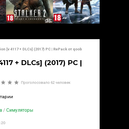
on [v 4117 + DLCs] (2017) PC | RePack от qoob
117 + DLCs] (2017) PC |
Проголосовало
62
человек
тарии
а
/
Симуляторы
:20