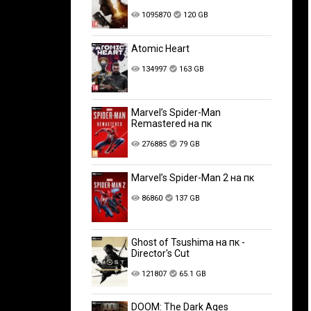
1095870
120 GB
Atomic Heart
134997
163 GB
Marvel’s Spider-Man
Remastered на пк
276885
79 GB
Marvel’s Spider-Man 2 на пк
86860
137 GB
Ghost of Tsushima на пк -
Director's Cut
121807
65.1 GB
DOOM: The Dark Ages