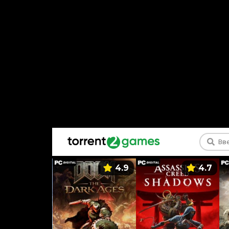
5.9
4.9
4.7