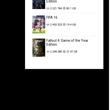
Edition
2 521 784
85.1 GB
FIFA 16
2 450 323
19.4 GB
Fallout 4: Game of the Year
Edition
2 298 380
21.97 GB