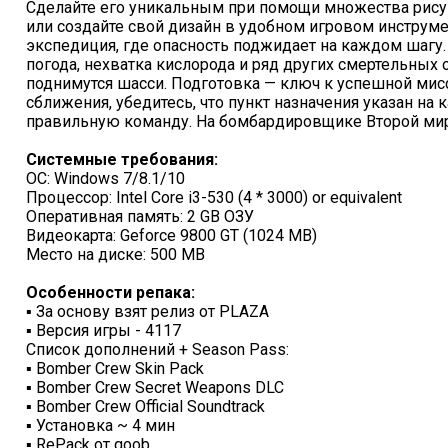
Сделайте его уникальным при помощи множества рисун
или создайте свой дизайн в удобном игровом инструме
экспедиция, где опасность поджидает на каждом шагу.
погода, нехватка кислорода и ряд других смертельных о
поднимутся шасси. Подготовка — ключ к успешной мисс
сближения, убедитесь, что пункт назначения указан на к
правильную команду. На бомбардировщике Второй ми
Системные требования:
ОС: Windows 7/8.1/10
Процессор: Intel Core i3-530 (4 * 3000) or equivalent
Оперативная память: 2 GB ОЗУ
Видеокарта: Geforce 9800 GT (1024 MB)
Место на диске: 500 MB
Особенности репака:
▪ За основу взят релиз от PLAZA
▪ Версия игры - 4117
Список дополнений + Season Pass:
▪ Bomber Crew Skin Pack
▪ Bomber Crew Secret Weapons DLC
▪ Bomber Crew Official Soundtrack
▪ Установка ~ 4 мин
▪ RePack от qoob