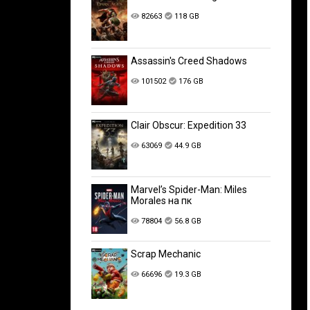
82663
118 GB
Assassin's Creed Shadows
101502
176 GB
Clair Obscur: Expedition 33
63069
44.9 GB
Marvel’s Spider-Man: Miles
Morales на пк
78804
56.8 GB
Scrap Mechanic
66696
19.3 GB