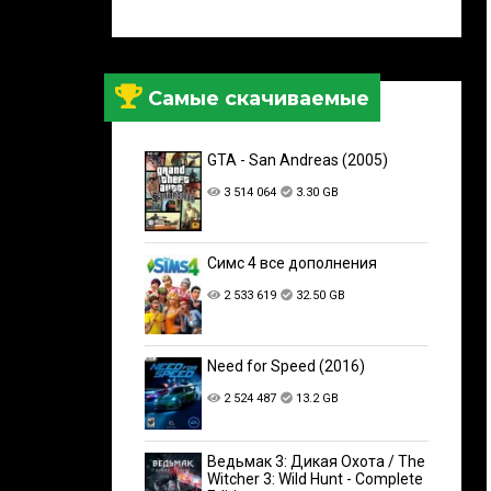
Самые скачиваемые
GTA - San Andreas (2005)
3 514 064
3.30 GB
Симс 4 все дополнения
2 533 619
32.50 GB
Need for Speed (2016)
2 524 487
13.2 GB
Ведьмак 3: Дикая Охота / The
Witcher 3: Wild Hunt - Complete