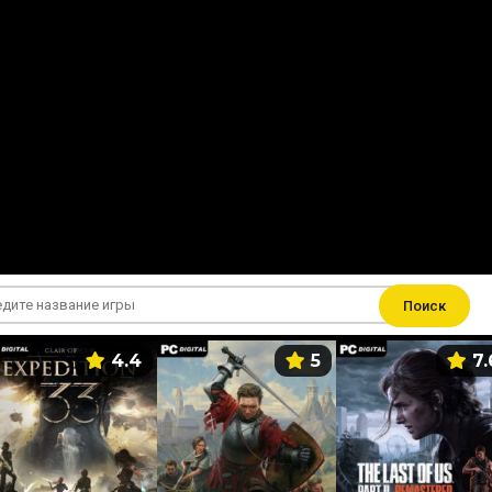
Поиск
4.4
5
7.