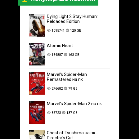
Dying Light 2 Stay Human:
Reloaded Edition
1095741
120 GB
Atomic Heart
134887
163 GB
Marvel’s Spider-Man
Remastered на пк
276682
79 GB
Marvel’s Spider-Man 2 на пк
86723
137 GB
Ghost of Tsushima на пк -
Director's Cut