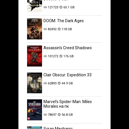
121723
65.1 GB
DOOM: The Dark Ages
82492
118 GB
Assassin's Creed Shadows
101272
176 GB
Clair Obscur: Expedition 33
62893
44.9 GB
Marvel’s Spider-Man: Miles
Morales на пк
78697
56.8 GB
Scrap Mechanic