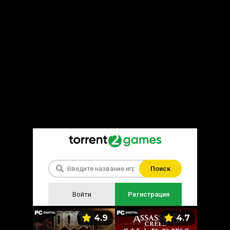
Поиск
Войти
Регистрация
5.9
4.9
4.7