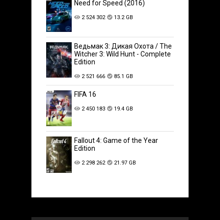
Need for Speed (2016)
2 524 302
13.2 GB
Ведьмак 3: Дикая Охота / The
Witcher 3: Wild Hunt - Complete
Edition
2 521 666
85.1 GB
FIFA 16
2 450 183
19.4 GB
Fallout 4: Game of the Year
Edition
2 298 262
21.97 GB